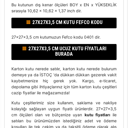
Bu kutunun dış kenar ölçüleri BOY x EN x YÜKSEKLİK
sırasıyla 10,62 x 10,62 x 1,37 inch dir.
27X27X3,5 CM KUTU FEFCO KODU
27x27x3,5 cm kutumuzun Fefco kodu 0401 dir.
27X27X3,5 CM UCUZ KUTU FIYATLARI
BURADA
Karton kutu nerede satılır, karton kutu nerede bulurum
demeye ya da İSTOÇ 'da dükkan dükkan gezerek vakit
kaybetmenize hiç gerek yok. Kargo, e-ticaret,
depolama gibi ihtiyaçlarınız için tüm karton kutu çeşitleri
cazip fiyatlar ile mağazamızda!
Kutu çeşitlerimiz size kullanım, saklama ve nakliye
kolaylığı sağlayan uygun fiyatlı ürünlerdir. 27x27x3,5
cm ölçüleri olan ve bütçenize uyan
kutu fiyatları
ile
satılan bu ürünümüzden istediğiniz adet ve ödeme
koşulları ile tek çekim ya da taksitli ödeme olarak alış