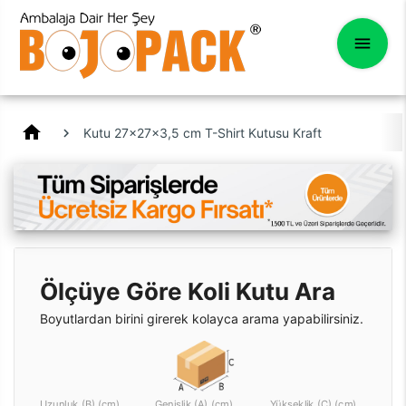
home
Kutu 27x27x3,5 cm T-Shirt Kutusu Kraft
Ölçüye Göre Koli Kutu Ara
Boyutlardan birini girerek kolayca arama yapabilirsiniz.
Uzunluk (B) (cm)
Genişlik (A) (cm)
Yükseklik (C) (cm)