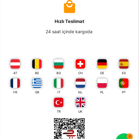
Hızlı Teslimat
24 saat içinde kargoda
AT
BE
BG
CH
DE
ES
FR
GR
IT
NL
PL
PT
TR
UK
0