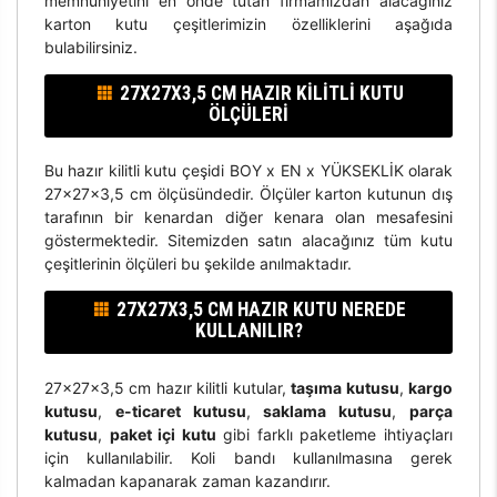
memnuniyetini en önde tutan firmamızdan alacağınız
karton kutu çeşitlerimizin özelliklerini aşağıda
bulabilirsiniz.
27X27X3,5 CM HAZIR KILITLI KUTU
ÖLÇÜLERI
Bu hazır kilitli kutu çeşidi BOY x EN x YÜKSEKLİK olarak
27x27x3,5 cm ölçüsündedir. Ölçüler karton kutunun dış
tarafının bir kenardan diğer kenara olan mesafesini
göstermektedir. Sitemizden satın alacağınız tüm kutu
çeşitlerinin ölçüleri bu şekilde anılmaktadır.
27X27X3,5 CM HAZIR KUTU NEREDE
KULLANILIR?
27x27x3,5 cm hazır kilitli kutular,
taşıma kutusu
,
kargo
kutusu
,
e-ticaret kutusu
,
saklama kutusu
,
parça
kutusu
,
paket içi kutu
gibi farklı paketleme ihtiyaçları
için kullanılabilir. Koli bandı kullanılmasına gerek
kalmadan kapanarak zaman kazandırır.