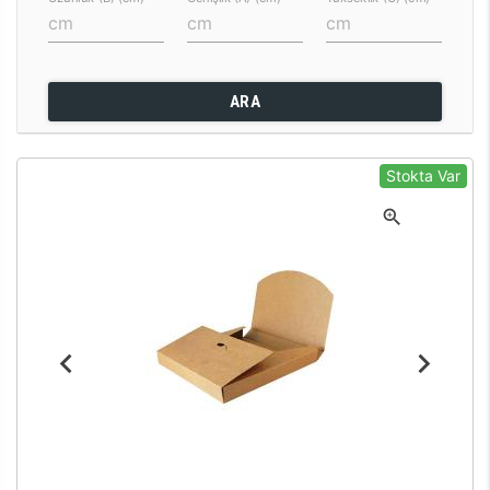
ARA
Stokta Var