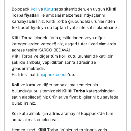
Bojopack
Koli
ve
Kutu
satış sitemizden, en uygun
Kilitli
Torba fiyatları
ile ambalaj malzemesi ihtiyaçlarını
karşılayabilirsiniz. Kilitli Torba grubundaki ürünlerinden
tekli adet fiyatı ya da toptan fiyatlar ile satın alabilirsiniz.
Kilitli Torba içindeki ürün çeşitlerinden veya diğer
kategorilerden vereceğiniz, asgari tutar üzeri alımlarda
adrese teslim KARGO BEDAVA!
Kilitli Torba ve diğer tüm koli, kutu ürünleri dikkatli bir
şekilde ambalaj yapıldıktan sonra adresinize
gönderilmektedir.
Hızlı teslimat
bojopack.com.tr
'de.
Koli
ve
kutu
ve diğer ambalaj malzemelerinin
bulunduğu bu sitemizdeki
Kilitli Torba
kategorisinden
satın alabileceğiniz ürünler ve fiyat bilgilerini bu sayfada
bulabilirsiniz.
Koli kutu almak için adres aramayın! Bojopack'de tüm
ambalaj malzemeleri var.
Hemen şimdi Kilitli Torba ürünlerinden sipariş verin,