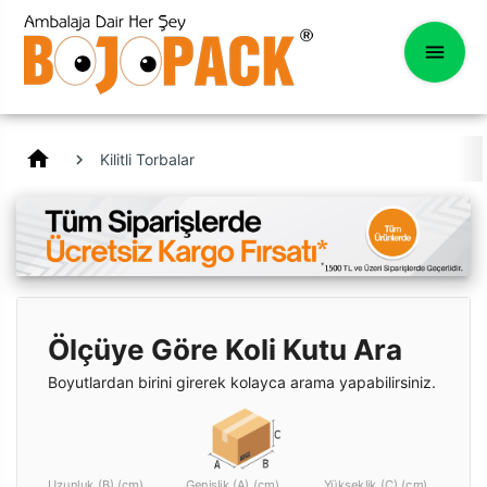
home
Kilitli Torbalar
Ölçüye Göre Koli Kutu Ara
Boyutlardan birini girerek kolayca arama yapabilirsiniz.
Uzunluk (B) (cm)
Genişlik (A) (cm)
Yükseklik (C) (cm)