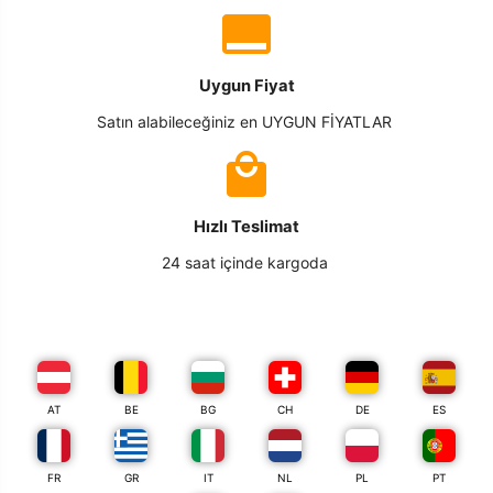
Uygun Fiyat
Satın alabileceğiniz en UYGUN FİYATLAR
Hızlı Teslimat
24 saat içinde kargoda
AT
BE
BG
CH
DE
ES
FR
GR
IT
NL
PL
PT