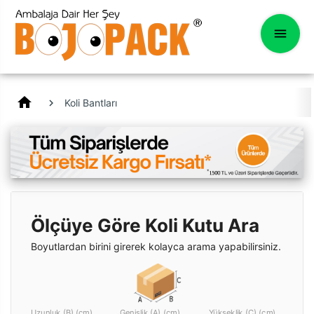
home
Koli Bantları
Ölçüye Göre Koli Kutu Ara
Boyutlardan birini girerek kolayca arama yapabilirsiniz.
Uzunluk (B) (cm)
Genişlik (A) (cm)
Yükseklik (C) (cm)