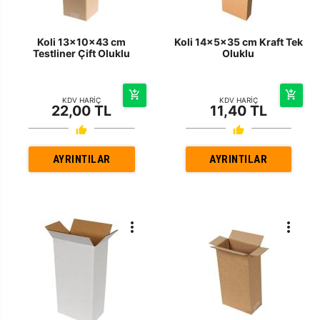
Koli 13x10x43 cm
Koli 14x5x35 cm Kraft Tek
Testliner Çift Oluklu
Oluklu
KDV HARİÇ
KDV HARİÇ
22,00 TL
11,40 TL
AYRINTILAR
AYRINTILAR