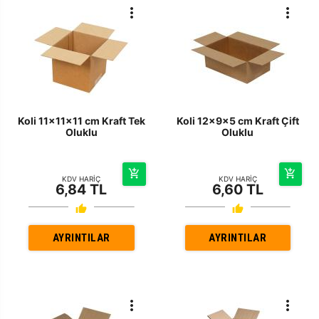
Koli 11x11x11 cm Kraft Tek
Koli 12x9x5 cm Kraft Çift
Oluklu
Oluklu
KDV HARİÇ
KDV HARİÇ
6,84 TL
6,60 TL
AYRINTILAR
AYRINTILAR