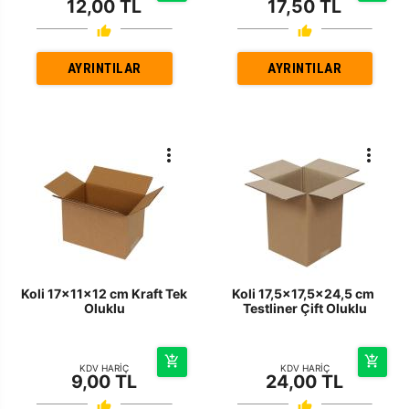
12,00 TL
17,50 TL
AYRINTILAR
AYRINTILAR
Koli 17x11x12 cm Kraft Tek
Koli 17,5x17,5x24,5 cm
Oluklu
Testliner Çift Oluklu
KDV HARİÇ
KDV HARİÇ
9,00 TL
24,00 TL