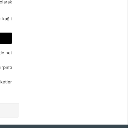
 olarak
 kağıt
de net
rpıntı
aketler