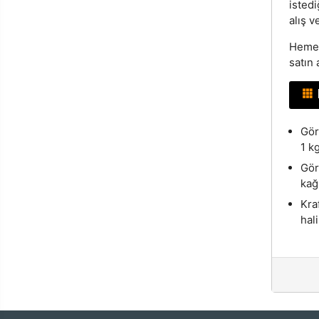
istedi
alış v
Hemen
satın 
Gör
1 k
Gör
kağ
Kra
hal