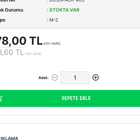
ok Durumu
:
STOKTA VAR
po
:
M-2
78,00 TL
KDV HARİÇ
3,60 TL
KDV DAHİL
Adet:
SEPETE EKLE
ÇIKLAMA