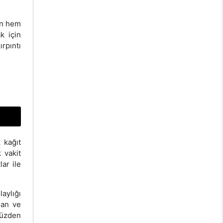
çin hem
k için
ırpıntı
k kağıt
 vakit
lar ile
laylığı
nan ve
müzden