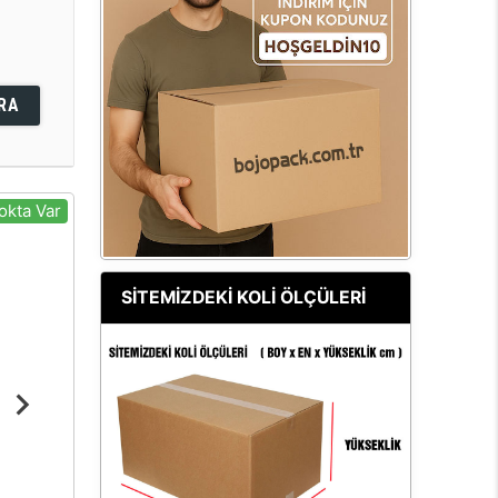
RA
okta Var
SİTEMİZDEKİ KOLİ ÖLÇÜLERİ