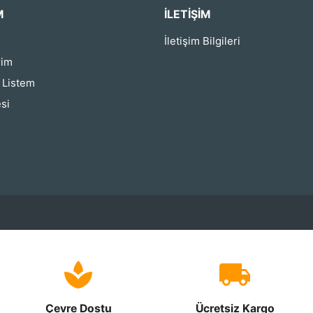
M
İLETIŞIM
İletişim Bilgileri
rim
ş Listem
si
Çevre Dostu
Ücretsiz Kargo