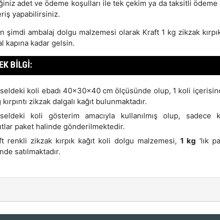
ğiniz adet ve ödeme koşulları ile tek çekim ya da taksitli ödeme
eriş yapabilirsiniz.
 şimdi ambalaj dolgu malzemesi olarak Kraft 1 kg zikzak kırpık
al kapına kadar gelsin.
EK BILGI:
seldeki koli ebadı 40x30x40 cm ölçüsünde olup, 1 koli içerisin
g kırpıntı zikzak dalgalı kağıt bulunmaktadır.
seldeki koli gösterim amacıyla kullanılmış olup, sadece kı
ıtlar paket halinde gönderilmektedir.
ft renkli zikzak kırpık kağıt koli dolgu malzemesi,
1 kg
'lık p
inde satılmaktadır.