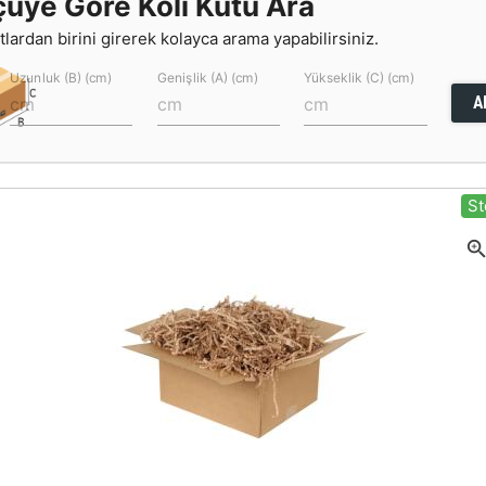
çüye Göre Koli Kutu Ara
lardan birini girerek kolayca arama yapabilirsiniz.
Uzunluk (B) (cm)
Genişlik (A) (cm)
Yükseklik (C) (cm)
A
St