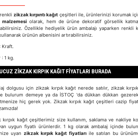
renkli
zikzak kırpıntı kağıt
çeşitleri ile, ürünlerinizi korumak i
u malzemesi
olarak, hem de ürüne dekoratif görsellik katma
abilirsiniz. Özellikle hediyelik ürün ambalajı yaparken renkli k
kullanarak ürünün albenisini artırabilirsiniz.
 Kraft.
 : 1 kg.
UCUZ ZIKZAK KIRPIK KAĞIT FIYATLARI BURADA
j dolgusu için zikzak kırpık kağıt nerede satılır, zikzak kırpı
e bulurum demeye ya da İSTOÇ 'da dükkan dükkan gezerek
menize hiç gerek yok. Zikzak kırpık kağıt çeşitleri cazip fiyat
amızda!
 kırpık kağıt çeşitlerimiz size kullanım, saklama ve nakliye ko
yan uygun fiyatlı ürünlerdir. 1 kg olarak ambalaj içinde bulu
enize uyan
zikzak kırpık kağıt fiyatları
ile satılan bu ürünü