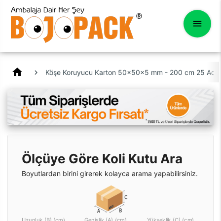
home
Köşe Koruyucu Karton 50x50x5 mm - 200 cm 25 Ade
Ölçüye Göre Koli Kutu Ara
Boyutlardan birini girerek kolayca arama yapabilirsiniz.
Uzunluk (B) (cm)
Genişlik (A) (cm)
Yükseklik (C) (cm)