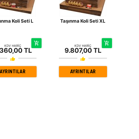
ınma Koli Seti L
Taşınma Koli Seti XL
KDV HARİÇ
KDV HARİÇ
.360,00 TL
9.807,00 TL
AYRINTILAR
AYRINTILAR