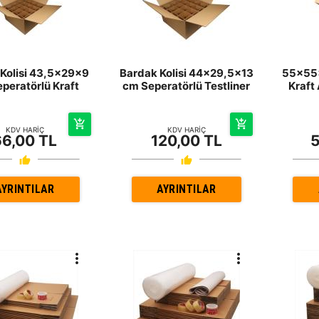
Kolisi 43,5x29x9
Bardak Kolisi 44x29,5x13
55x55x
peratörlü Kraft
cm Seperatörlü Testliner
Kraft 
KDV HARİÇ
KDV HARİÇ
66,00 TL
120,00 TL
5
AYRINTILAR
AYRINTILAR