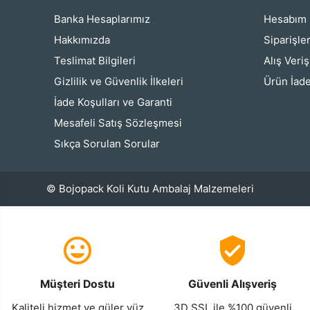
Banka Hesaplarımız
Hesabım
Hakkımızda
Siparişle
Teslimat Bilgileri
Alış Veri
Gizlilik ve Güvenlik İlkeleri
Ürün İade
İade Koşulları ve Garanti
Mesafeli Satış Sözleşmesi
Sıkça Sorulan Sorular
© Bojopack Koli Kutu Ambalaj Malzemeleri
Müşteri Dostu
Güvenli Alışveriş
Kaliteli hizmet ve güler yüz
3D SSL ile %100 güvenli