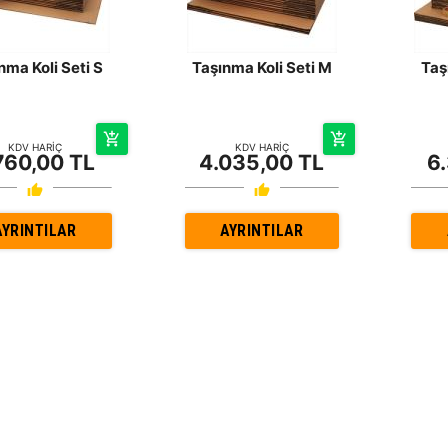
nma Koli Seti S
Taşınma Koli Seti M
Taş
KDV HARİÇ
KDV HARİÇ
760,00 TL
4.035,00 TL
6
AYRINTILAR
AYRINTILAR