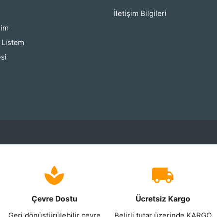
İletişim Bilgileri
rim
ş Listem
si
Çevre Dostu
Ücretsiz Kargo
Geri dönüştürülebilir çevre
Belirli tutar üzerinde KARGO