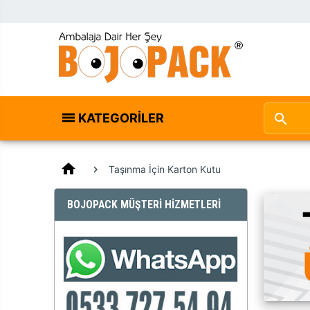
KATEGORILER
home
Taşınma İçin Karton Kutu
BOJOPACK MÜŞTERİ HİZMETLERİ