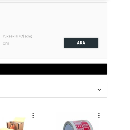
Yükseklik (C) (cm)
ARA