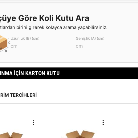
çüye Göre Koli Kutu Ara
lardan birini girerek kolayca arama yapabilirsiniz.
Uzunluk (B) (cm)
Genişlik (A) (cm)
INMA İÇIN KARTON KUTU
RIM TERCIHLERI