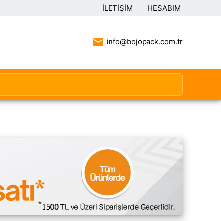
İLETIŞIM
HESABIM
info@bojopack.com.tr