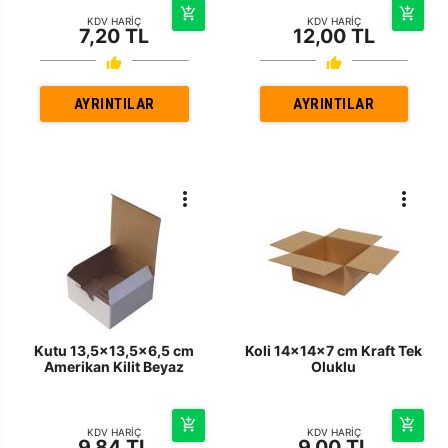
KDV HARİÇ
KDV HARİÇ
7,20 TL
12,00 TL
AYRINTILAR
AYRINTILAR
Kutu 13,5x13,5x6,5 cm
Koli 14x14x7 cm Kraft Tek
Amerikan Kilit Beyaz
Oluklu
KDV HARİÇ
KDV HARİÇ
9,84 TL
9,00 TL