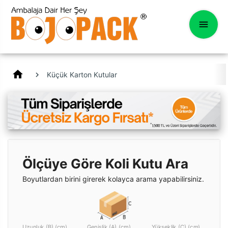
home
Küçük Karton Kutular
Ölçüye Göre Koli Kutu Ara
Boyutlardan birini girerek kolayca arama yapabilirsiniz.
Uzunluk (B) (cm)
Genişlik (A) (cm)
Yükseklik (C) (cm)