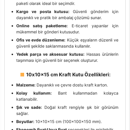
paketi olarak ideal bir seçimdir.
Kargo ve posta kutusu:
Güvenli gönderim için
dayanıklı ve pratik bir ambalaj çözümü sunar.
Online satış paketleme:
E-ticaret yapanlar için
mükemmel bir gönderi kutusudur.
Ofis ve evde düzenleme:
Küçük eşyaların düzenli ve
güvenli şekilde saklanmasında kullanılır.
Yedek parça ve aksesuar kutusu:
Hassas ürünlerin
taşınması için güvenli bir seçenek oluşturur.
10x10x15 cm Kraft Kutu Özellikleri:
Malzeme:
Dayanıklı ve çevre dostu kraft karton.
Kolay kullanım:
Bant kullanmadan kolayca
katlanabilir.
Şık ve sade:
Doğal kraft rengiyle şık bir görünüm
sağlar.
Boyutlar:
10x10x15 cm (100x100x150 mm).
Ekonomik fiyat:
Ucuz fiyat
seçenekleri ile erişilebilir.