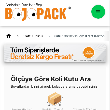
home
Kraft Kutucu
Kutu 10x10x15 cm Kraft Karton
Ölçüye Göre Koli Kutu Ara
Boyutlardan birini girerek kolayca arama yapabilirsiniz.
Uzunluk (B) (cm)
Genişlik (A) (cm)
Yükseklik (C) (cm)