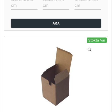
ARA
Stokta Var