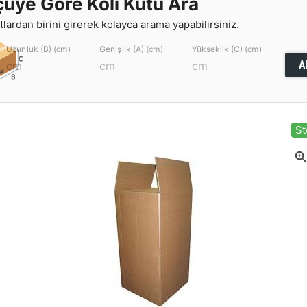
çüye Göre Koli Kutu Ara
lardan birini girerek kolayca arama yapabilirsiniz.
Uzunluk (B) (cm)
Genişlik (A) (cm)
Yükseklik (C) (cm)
A
St