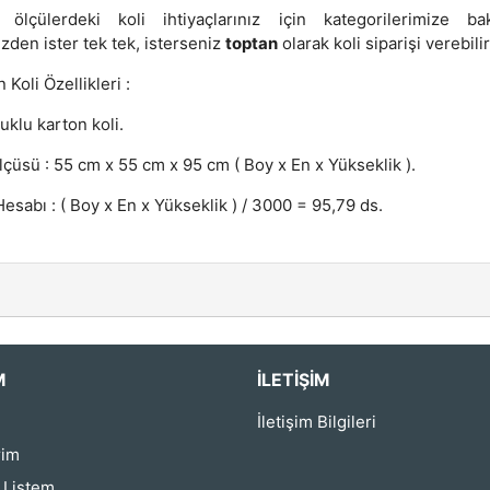
 ölçülerdeki koli ihtiyaçlarınız için kategorilerimize baka
zden ister tek tek, isterseniz
toptan
olarak koli siparişi verebilir
 Koli Özellikleri :
luklu karton koli.
lçüsü : 55 cm x 55 cm x 95 cm ( Boy x En x Yükseklik ).
esabı : ( Boy x En x Yükseklik ) / 3000 = 95,79 ds.
M
İLETIŞIM
İletişim Bilgileri
rim
ş Listem