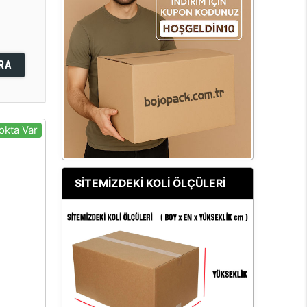
RA
okta Var
SİTEMİZDEKİ KOLİ ÖLÇÜLERİ