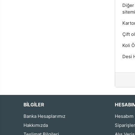
Diğer
sitemi
Karton
Çift o
Koli Ö
Desi H
BİLGİLER
HESABI
Banka Hesaplarımız
Hesabım
Hakkımızda
Siparişle
Teslimat Bilgileri
Alış Veri