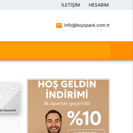
İLETIŞIM
HESABIM
info@bojopack.com.tr