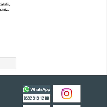
bilir,
siniz.