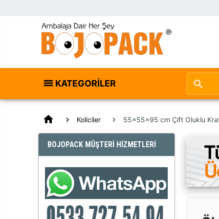
KATEGORILER
home
Koliciler
55x55x95 cm Çift Oluklu Kraf
BOJOPACK MÜŞTERİ HİZMETLERİ