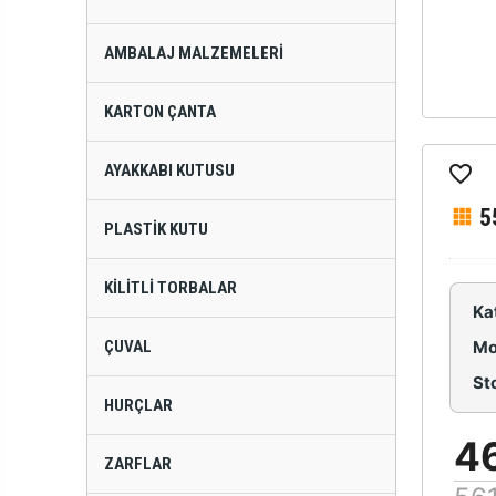
AMBALAJ MALZEMELERI
KARTON ÇANTA
AYAKKABI KUTUSU
5
PLASTIK KUTU
KILITLI TORBALAR
Ka
ÇUVAL
Mo
St
HURÇLAR
4
ZARFLAR