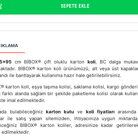
SEPETE EKLE
ÇIKLAMA
5x95
cm BİBOX® çift oluklu karton
koli
, BC dalga mukav
aktadır. BİBOX® karton koli ürünümüzü, alt veya üst kapakla
andı ile bantlayarak kullanıma hazır hale getirilebilirsiniz.
 karton koli, eşya taşıma kolisi, saklama kolisi, kargo gönderi
 farklı alanda sağlam bir şekilde paketleme kolisi olarak kullanı
kte imal edilmektedir.
ada bulabileceğiniz
karton kutu
ve
koli fiyatları
arasında 
lar ile satış yapan sitemizden, ihtiyacınıza uygun miktarda
leceğiniz BİBOX® karton koliler, adresinize kadar getirilere
 edilmektedir.