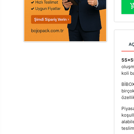
A
55x5
oluşm
koli b
BİBOX®
birçok
özelli
Piyas
koşul
alabi
teslim