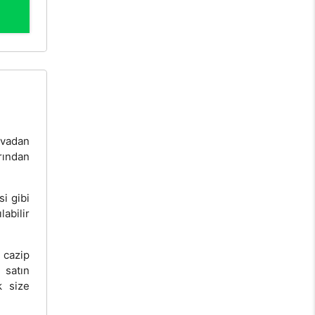
vadan
rından
si gibi
labilir
cazip
 satın
k size