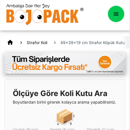
home
Strafor Koli
49x39x19 cm Strafor Köpük Kutu Et v
Ölçüye Göre Koli Kutu Ara
Boyutlardan birini girerek kolayca arama yapabilirsiniz.
Uzunluk (B) (cm)
Genişlik (A) (cm)
Yükseklik (C) (cm)