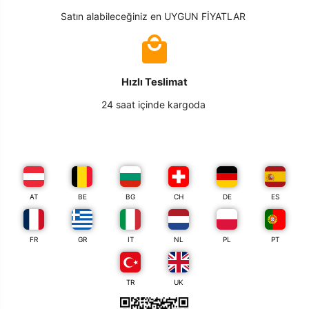
Satın alabileceğiniz en UYGUN FİYATLAR
Hızlı Teslimat
24 saat içinde kargoda
AT
BE
BG
CH
DE
ES
FR
GR
IT
NL
PL
PT
TR
UK