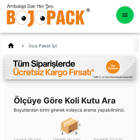
home
İnce Paket İpi
Ölçüye Göre Koli Kutu Ara
Boyutlardan birini girerek kolayca arama yapabilirsiniz.
Uzunluk (B) (cm)
Genişlik (A) (cm)
Yükseklik (C) (cm)