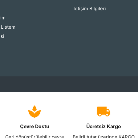
İletişim Bilgileri
rim
ş Listem
si
Çevre Dostu
Ücretsiz Kargo
Geri dönüştürülebilir çevre
Belirli tutar üzerinde KARGO