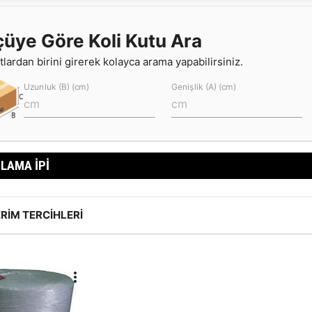
çüye Göre Koli Kutu Ara
lardan birini girerek kolayca arama yapabilirsiniz.
Uzunluk (B) (cm)
Genişlik (A) (cm)
LAMA İPI
RIM TERCIHLERI