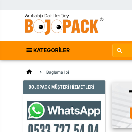
KATEGORILER
home
Bağlama İpi
BOJOPACK MÜŞTERİ HİZMETLERİ