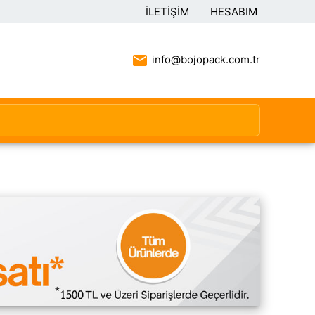
İLETIŞIM
HESABIM
info@bojopack.com.tr