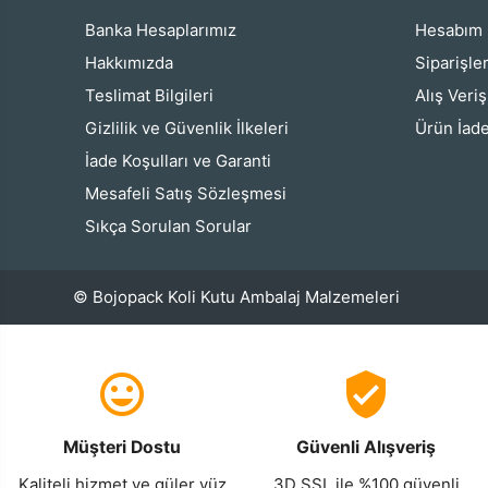
Banka Hesaplarımız
Hesabım
Hakkımızda
Siparişle
Teslimat Bilgileri
Alış Veri
Gizlilik ve Güvenlik İlkeleri
Ürün İade
İade Koşulları ve Garanti
Mesafeli Satış Sözleşmesi
Sıkça Sorulan Sorular
© Bojopack Koli Kutu Ambalaj Malzemeleri
Müşteri Dostu
Güvenli Alışveriş
Kaliteli hizmet ve güler yüz
3D SSL ile %100 güvenli