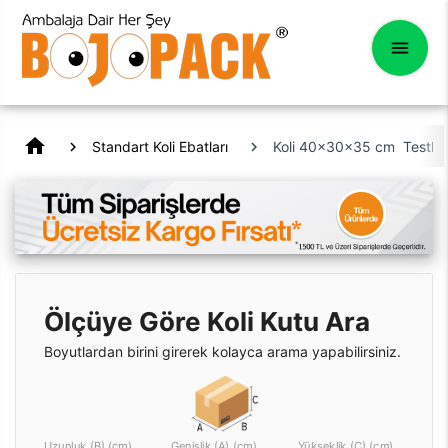
home
Standart Koli Ebatları
Koli 40x30x35 cm Testline
Ölçüye Göre Koli Kutu Ara
Boyutlardan birini girerek kolayca arama yapabilirsiniz.
Uzunluk (B) (cm)
Genişlik (A) (cm)
Yükseklik (C) (cm)