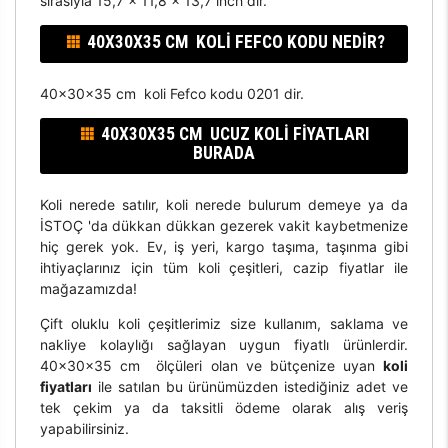
sırasıyla 15,7 x 11,8 x 13,7 inch dir.
40X30X35 CM KOLI FEFCO KODU NEDIR?
40x30x35 cm koli Fefco kodu 0201 dir.
40X30X35 CM UCUZ KOLI FIYATLARI
BURADA
Koli nerede satılır, koli nerede bulurum demeye ya da
İSTOÇ 'da dükkan dükkan gezerek vakit kaybetmenize
hiç gerek yok. Ev, iş yeri, kargo taşıma, taşınma gibi
ihtiyaçlarınız için tüm koli çeşitleri, cazip fiyatlar ile
mağazamızda!
Çift oluklu koli çeşitlerimiz size kullanım, saklama ve
nakliye kolaylığı sağlayan uygun fiyatlı ürünlerdir.
40x30x35 cm ölçüleri olan ve bütçenize uyan
koli
fiyatları
ile satılan bu ürünümüzden istediğiniz adet ve
tek çekim ya da taksitli ödeme olarak alış veriş
yapabilirsiniz.