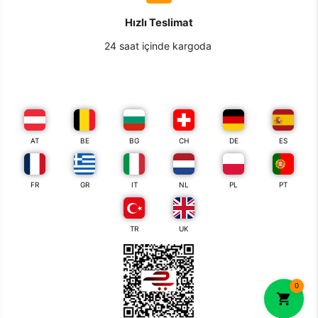
Hızlı Teslimat
24 saat içinde kargoda
AT
BE
BG
CH
DE
ES
FR
GR
IT
NL
PL
PT
TR
UK
0