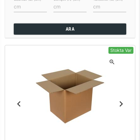
ARA
Stokta Var