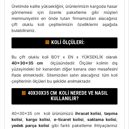
Üretimde kalite yüksekliğini, ürünlerimizin kargoda hasar
görmemesi için özenle paketleme gibi müşteri
memnuniyetini en önde tutan firmamızdan alacağınız
çift oluklu koli çeşitlerimizin özelliklerini aşağıda
bulabilirsiniz.
KOLI ÖLÇÜLERI:
Bu çift oluklu koli BOY x EN x YÜKSEKLİK olarak
40x30x35 cm
ölçüsündedir. Ölçüler kolinin dış
yüzeyindeki bir kenardan diğer kenara olan mesafesini
ifade etmektedir. Sitemizden satın alacağınız tüm koli
çeşitlerinin ölçüleri bu şekilde anılmaktadır.
40X30X35 CM KOLI NEREDE VE NASIL
KULLANILIR?
40x30x35 cm koli ürünümüzü
ihracat kolisi
,
taşıma
kolisi
,
kargo kolisi
,
e-ticaret kolisi
,
saklama kolisi
,
yedek parça kolisi
gibi farklı paketleme ihtiyaçlarınız