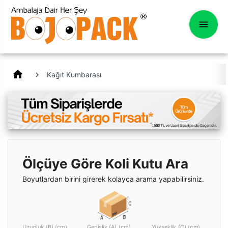
home
Kağıt Kumbarası
Ölçüye Göre Koli Kutu Ara
Boyutlardan birini girerek kolayca arama yapabilirsiniz.
Uzunluk (B) (cm)
Genişlik (A) (cm)
Yükseklik (C) (cm)