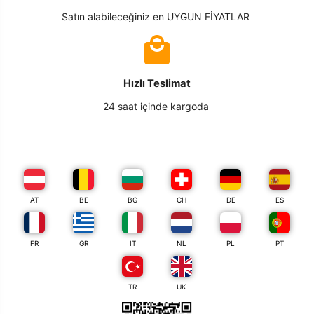
Satın alabileceğiniz en UYGUN FİYATLAR
Hızlı Teslimat
24 saat içinde kargoda
AT
BE
BG
CH
DE
ES
FR
GR
IT
NL
PL
PT
TR
UK