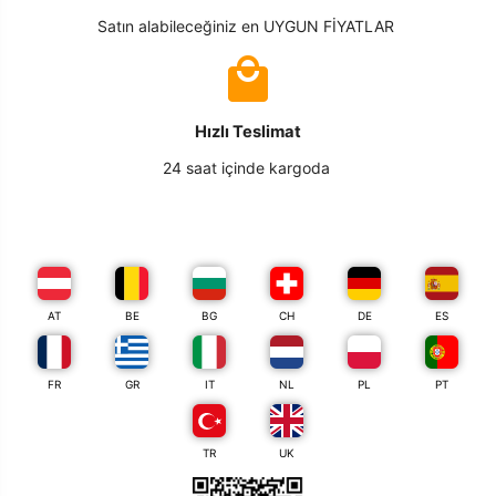
Satın alabileceğiniz en UYGUN FİYATLAR
Hızlı Teslimat
24 saat içinde kargoda
AT
BE
BG
CH
DE
ES
FR
GR
IT
NL
PL
PT
TR
UK