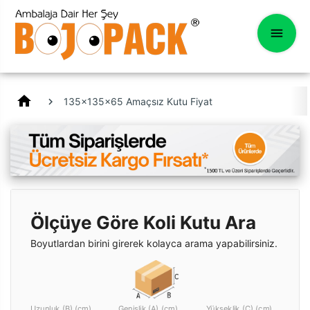
home
135x135x65 Amaçsız Kutu Fiyat
Ölçüye Göre Koli Kutu Ara
Boyutlardan birini girerek kolayca arama yapabilirsiniz.
Uzunluk (B) (cm)
Genişlik (A) (cm)
Yükseklik (C) (cm)