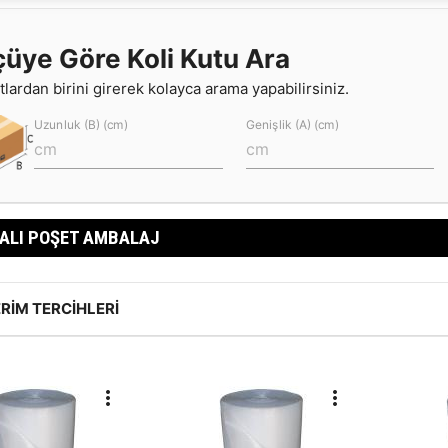
çüye Göre Koli Kutu Ara
lardan birini girerek kolayca arama yapabilirsiniz.
Uzunluk (B) (cm)
Genişlik (A) (cm)
ALI POŞET AMBALAJ
RIM TERCIHLERI