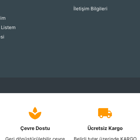
İletişim Bilgileri
rim
ş Listem
si
Çevre Dostu
Ücretsiz Kargo
Geri dönüştürülebilir çevre
Belirli tutar üzerinde KARGO