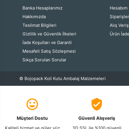
Banka Hesaplarımız
Hesabım
Hakkımızda
Siparişle
Teslimat Bilgileri
Alış Veri
Gizlilik ve Güvenlik İlkeleri
Ürün İade
İade Koşulları ve Garanti
Mesafeli Satış Sözleşmesi
Sıkça Sorulan Sorular
© Bojopack Koli Kutu Ambalaj Malzemeleri
Müşteri Dostu
Güvenli Alışveriş
Kaliteli hizmet ve güler yüz
3D SSL ile %100 güvenli