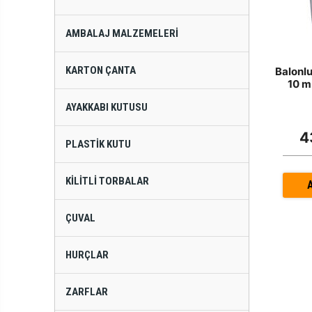
AMBALAJ MALZEMELERI
KARTON ÇANTA
Balonl
10 m
AYAKKABI KUTUSU
4
PLASTIK KUTU
KILITLI TORBALAR
ÇUVAL
HURÇLAR
ZARFLAR