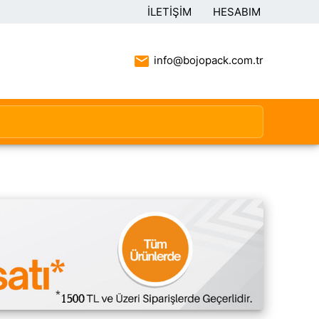
İLETIŞIM
HESABIM
info@bojopack.com.tr