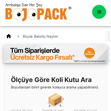
home
Büyük Balonlu Naylon
Ölçüye Göre Koli Kutu Ara
Boyutlardan birini girerek kolayca arama yapabilirsiniz.
Uzunluk (B) (cm)
Genişlik (A) (cm)
Yükseklik (C) (cm)