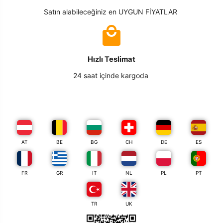
Satın alabileceğiniz en UYGUN FİYATLAR
Hızlı Teslimat
24 saat içinde kargoda
AT
BE
BG
CH
DE
ES
FR
GR
IT
NL
PL
PT
TR
UK