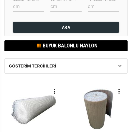
ARA
BÜYÜK BALONLU NAYLON
GÖSTERIM TERCIHLERI