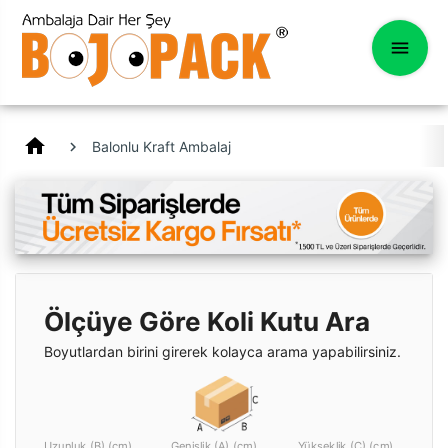
home
Balonlu Kraft Ambalaj
Ölçüye Göre Koli Kutu Ara
Boyutlardan birini girerek kolayca arama yapabilirsiniz.
Uzunluk (B) (cm)
Genişlik (A) (cm)
Yükseklik (C) (cm)