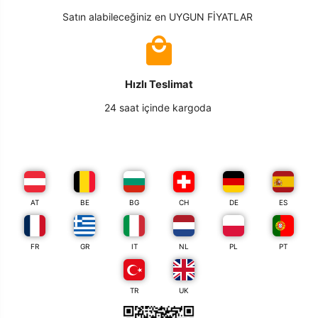
Satın alabileceğiniz en UYGUN FİYATLAR
Hızlı Teslimat
24 saat içinde kargoda
AT
BE
BG
CH
DE
ES
FR
GR
IT
NL
PL
PT
TR
UK