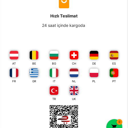
Hızlı Teslimat
24 saat içinde kargoda
AT
BE
BG
CH
DE
ES
FR
GR
IT
NL
PL
PT
TR
UK
0