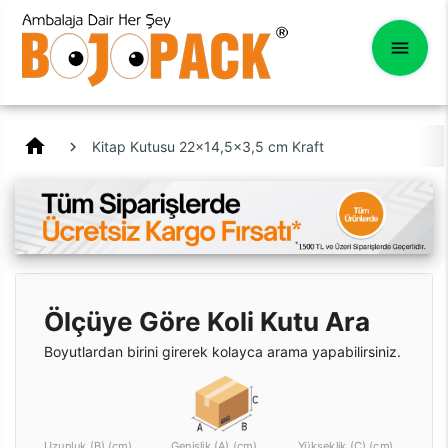
home
Kitap Kutusu 22x14,5x3,5 cm Kraft
Ölçüye Göre Koli Kutu Ara
Boyutlardan birini girerek kolayca arama yapabilirsiniz.
Uzunluk (B) (cm)
Genişlik (A) (cm)
Yükseklik (C) (cm)