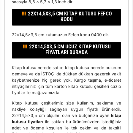
sırasıyla 8,6 x 5,7 x 1,3 inch dir.
22X14,5X3,5 CM KITAP KUTUSU FEFCO
KODU
22x14,5x3,5 cm kutumuzun Fefco kodu 0400 dir.
22X14,5X3,5 CM UCUZ KITAP KUTUSU
FIYATLARI BURADA
Kitap kutusu nerede satılır, kitap kutusu nerede bulurum
demeye ya da İSTOÇ 'da dükkan dükkan gezerek vakit
kaybetmenize hiç gerek yok. Kargo taşıma, e-ticaret
ihtiyaçlarınız için tüm karton kitap kutusu çeşitleri cazip
fiyatlar ile mağazamızda!
Kitap kutusu çeşitlerimiz size kullanım, saklama ve
nakliye kolaylığı sağlayan uygun fiyatlı ürünlerdir.
22x14,5x3,5 cm ölçüleri olan ve bütçenize uyan
kitap
kutusu fiyatları
ile satılan bu ürünümüzden istediğiniz
adet ve ödeme koşulları ile tek çekim ya da taksitli