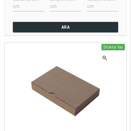
ARA
Stokta Var