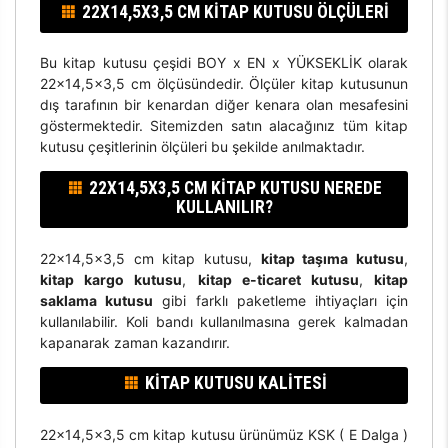
22X14,5X3,5 CM KITAP KUTUSU ÖLÇÜLERI
Bu kitap kutusu çeşidi BOY x EN x YÜKSEKLİK olarak
22x14,5x3,5 cm ölçüsündedir. Ölçüler kitap kutusunun
dış tarafının bir kenardan diğer kenara olan mesafesini
göstermektedir. Sitemizden satın alacağınız tüm kitap
kutusu çeşitlerinin ölçüleri bu şekilde anılmaktadır.
22X14,5X3,5 CM KITAP KUTUSU NEREDE
KULLANILIR?
22x14,5x3,5 cm kitap kutusu,
kitap taşıma kutusu
,
kitap kargo kutusu
,
kitap e-ticaret kutusu
,
kitap
saklama kutusu
gibi farklı paketleme ihtiyaçları için
kullanılabilir. Koli bandı kullanılmasına gerek kalmadan
kapanarak zaman kazandırır.
KITAP KUTUSU KALITESI
22x14,5x3,5 cm kitap kutusu ürünümüz KSK ( E Dalga )