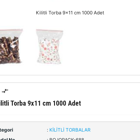
Kilitli Torba 9x11 cm 1000 Adet
ilitli Torba 9x11 cm 1000 Adet
tegori
:
KILITLI TORBALAR
del No
:
BOJOPACK-688