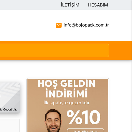
İLETIŞIM
HESABIM
info@bojopack.com.tr