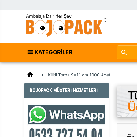
KATEGORILER
home
Kilitli Torba 9x11 cm 1000 Adet
BOJOPACK MÜŞTERİ HİZMETLERİ