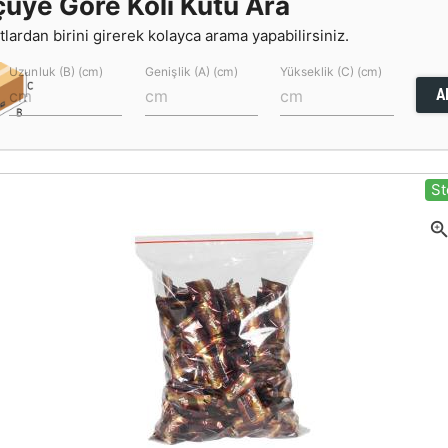
çüye Göre Koli Kutu Ara
lardan birini girerek kolayca arama yapabilirsiniz.
Uzunluk (B) (cm)
Genişlik (A) (cm)
Yükseklik (C) (cm)
A
St