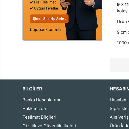
9 x 11
kolay 
Ürün Ö
9 cm x
1000 a
BİLGİLER
HESABI
Banka Hesaplarımız
Hesabım
Hakkımızda
Siparişle
Teslimat Bilgileri
Alış Veri
Gizlilik ve Güvenlik İlkeleri
Ürün İade