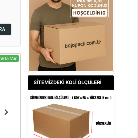
RA
okta Var
SİTEMİZDEKİ KOLİ ÖLÇÜLERİ