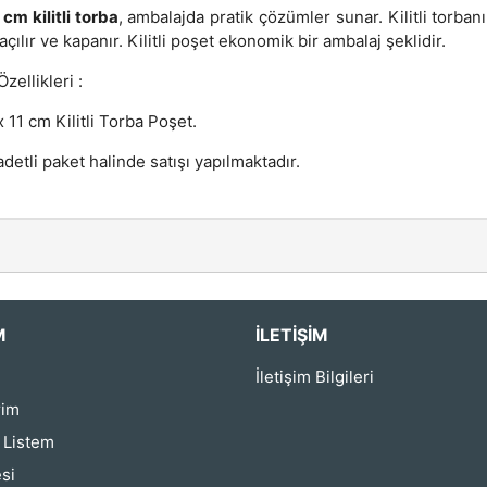
 cm kilitli torba
, ambalajda pratik çözümler sunar. Kilitli torban
açılır ve kapanır. Kilitli poşet ekonomik bir ambalaj şeklidir.
zellikleri :
 11 cm Kilitli Torba Poşet.
detli paket halinde satışı yapılmaktadır.
M
İLETIŞIM
İletişim Bilgileri
rim
ş Listem
si