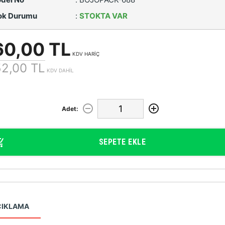
ok Durumu
:
STOKTA VAR
60,00 TL
KDV HARİÇ
52,00 TL
KDV DAHİL
Adet:
SEPETE EKLE
ÇIKLAMA