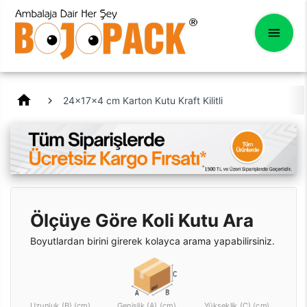
home
24x17x4 cm Karton Kutu Kraft Kilitli
Ölçüye Göre Koli Kutu Ara
Boyutlardan birini girerek kolayca arama yapabilirsiniz.
Uzunluk (B) (cm)
Genişlik (A) (cm)
Yükseklik (C) (cm)