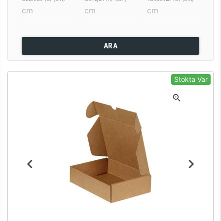
ARA
Stokta Var