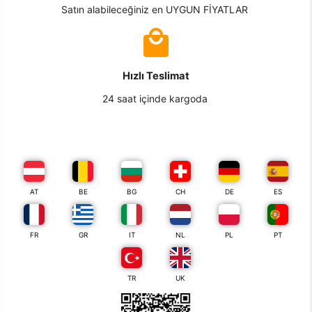
Satın alabileceğiniz en UYGUN FİYATLAR
Hızlı Teslimat
24 saat içinde kargoda
AT
BE
BG
CH
DE
ES
FR
GR
IT
NL
PL
PT
TR
UK