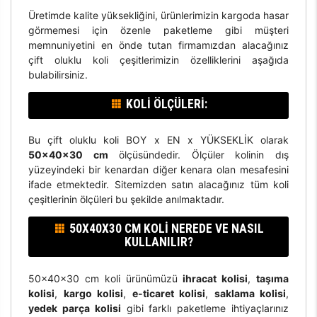
Üretimde kalite yüksekliğini, ürünlerimizin kargoda hasar
görmemesi için özenle paketleme gibi müşteri
memnuniyetini en önde tutan firmamızdan alacağınız
çift oluklu koli çeşitlerimizin özelliklerini aşağıda
bulabilirsiniz.
KOLI ÖLÇÜLERI:
Bu çift oluklu koli BOY x EN x YÜKSEKLİK olarak
50x40x30 cm
ölçüsündedir. Ölçüler kolinin dış
yüzeyindeki bir kenardan diğer kenara olan mesafesini
ifade etmektedir. Sitemizden satın alacağınız tüm koli
çeşitlerinin ölçüleri bu şekilde anılmaktadır.
50X40X30 CM KOLI NEREDE VE NASIL
KULLANILIR?
50x40x30 cm koli ürünümüzü
ihracat kolisi
,
taşıma
kolisi
,
kargo kolisi
,
e-ticaret kolisi
,
saklama kolisi
,
yedek parça kolisi
gibi farklı paketleme ihtiyaçlarınız