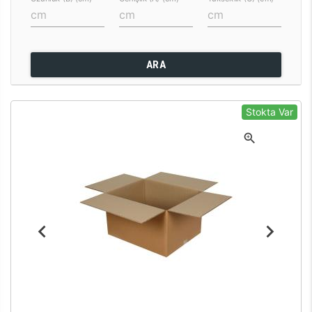
ARA
Stokta Var