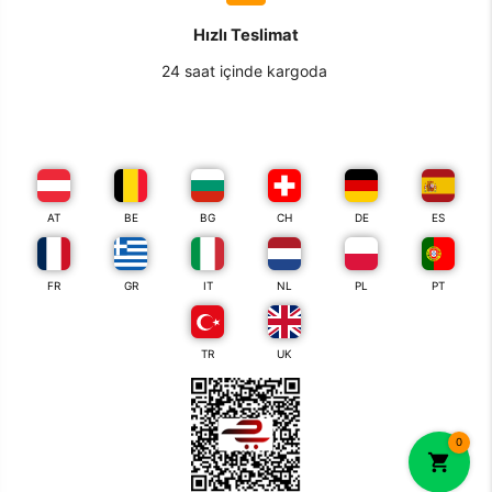
Hızlı Teslimat
24 saat içinde kargoda
AT
BE
BG
CH
DE
ES
FR
GR
IT
NL
PL
PT
TR
UK
0