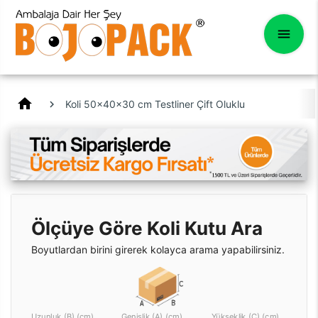
home
Koli 50x40x30 cm Testliner Çift Oluklu
Ölçüye Göre Koli Kutu Ara
Boyutlardan birini girerek kolayca arama yapabilirsiniz.
Uzunluk (B) (cm)
Genişlik (A) (cm)
Yükseklik (C) (cm)