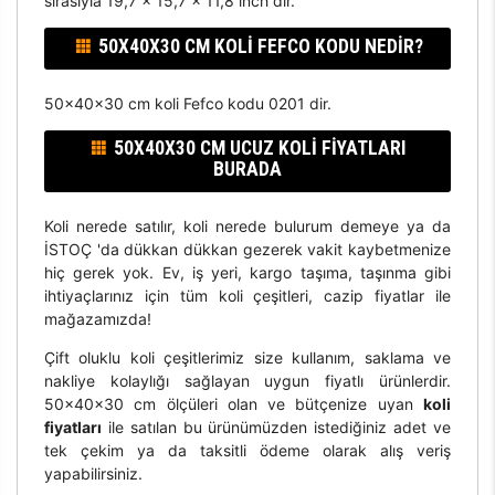
sırasıyla 19,7 x 15,7 x 11,8 inch dir.
50X40X30 CM KOLI FEFCO KODU NEDIR?
50x40x30 cm koli Fefco kodu 0201 dir.
50X40X30 CM UCUZ KOLI FIYATLARI
BURADA
Koli nerede satılır, koli nerede bulurum demeye ya da
İSTOÇ 'da dükkan dükkan gezerek vakit kaybetmenize
hiç gerek yok. Ev, iş yeri, kargo taşıma, taşınma gibi
ihtiyaçlarınız için tüm koli çeşitleri, cazip fiyatlar ile
mağazamızda!
Çift oluklu koli çeşitlerimiz size kullanım, saklama ve
nakliye kolaylığı sağlayan uygun fiyatlı ürünlerdir.
50x40x30 cm ölçüleri olan ve bütçenize uyan
koli
fiyatları
ile satılan bu ürünümüzden istediğiniz adet ve
tek çekim ya da taksitli ödeme olarak alış veriş
yapabilirsiniz.