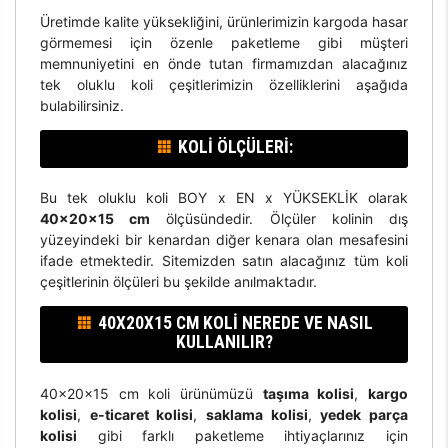
Üretimde kalite yüksekliğini, ürünlerimizin kargoda hasar
görmemesi için özenle paketleme gibi müşteri
memnuniyetini en önde tutan firmamızdan alacağınız
tek oluklu koli çeşitlerimizin özelliklerini aşağıda
bulabilirsiniz.
KOLI ÖLÇÜLERI:
Bu tek oluklu koli BOY x EN x YÜKSEKLİK olarak
40x20x15 cm
ölçüsündedir. Ölçüler kolinin dış
yüzeyindeki bir kenardan diğer kenara olan mesafesini
ifade etmektedir. Sitemizden satın alacağınız tüm koli
çeşitlerinin ölçüleri bu şekilde anılmaktadır.
40X20X15 CM KOLI NEREDE VE NASIL
KULLANILIR?
40x20x15 cm koli ürünümüzü
taşıma kolisi
,
kargo
kolisi
,
e-ticaret kolisi
,
saklama kolisi
,
yedek parça
kolisi
gibi farklı paketleme ihtiyaçlarınız için