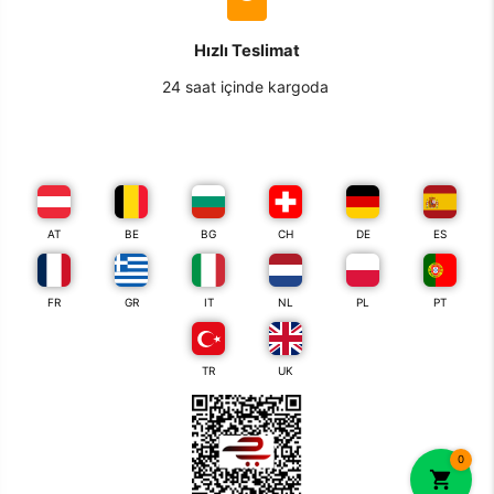
Hızlı Teslimat
24 saat içinde kargoda
AT
BE
BG
CH
DE
ES
FR
GR
IT
NL
PL
PT
TR
UK
0