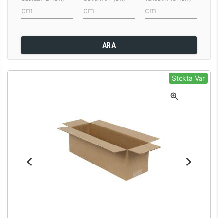
ARA
Stokta Var