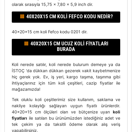
olarak sırasıyla 15,75 x 7,80 x 5,9 inch dir.
40X20X15 CM KOLI FEFCO KODU NEDIR?
40x20x15 cm koli Fefco kodu 0201 dir.
40X20X15 CM UCUZ KOLI FIYATLARI
BURADA
Koli nerede satılır, koli nerede bulurum demeye ya da
İSTOÇ 'da dükkan dükkan gezerek vakit kaybetmenize
hiç gerek yok. Ev, iş yeri, kargo taşıma, taşınma gibi
ihtiyaçlarınız için tüm koli çeşitleri, cazip fiyatlar ile
mağazamızda!
Tek oluklu koli çeşitlerimiz size kullanım, saklama ve
nakliye kolaylığı sağlayan uygun fiyatlı ürünlerdir.
40x20x15 cm ölçüleri olan ve bütçenize uyan
koli
fiyatları
ile satılan bu ürünümüzden istediğiniz adet ve
tek çekim ya da taksitli ödeme olarak alış veriş
yapabilirsiniz.