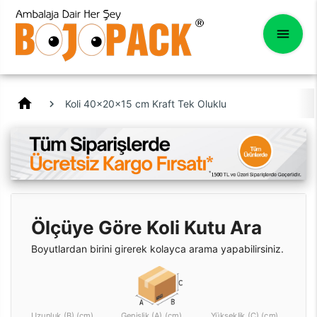
home
Koli 40x20x15 cm Kraft Tek Oluklu
Ölçüye Göre Koli Kutu Ara
Boyutlardan birini girerek kolayca arama yapabilirsiniz.
Uzunluk (B) (cm)
Genişlik (A) (cm)
Yükseklik (C) (cm)