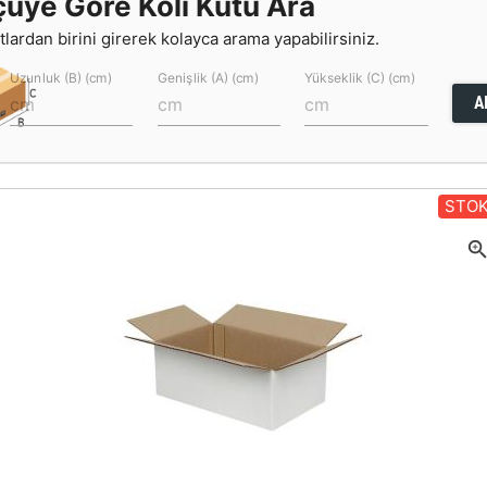
çüye Göre Koli Kutu Ara
lardan birini girerek kolayca arama yapabilirsiniz.
Uzunluk (B) (cm)
Genişlik (A) (cm)
Yükseklik (C) (cm)
A
STOK