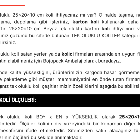
luklu 25x20x10 cm koli ihtiyacınız mı var? O halde taşıma, na
lama, depolama gibi işleriniz,
karton koli
kullanarak daha
ktır. 25x20x10 cm Beyaz tek oluklu karton
koli
ihtiyacınız v
ğınız çözümü bu sitede bulunan TEK OLUKLU KOLİLER kategor
lirsiniz.
luklu koli satan yerler ya da
kolici
firmaları arasında en uygun fi
atın alabilmeniz için Bojopack Ambalaj olarak buradayız.
mde kalite yüksekliğini, ürünlerimizin kargoda hasar görmemes
e paketleme gibi müşteri memnuniyetini en önde tutan firma
ınız tek oluklu koli çeşitlerimizin özelliklerini aşağıda bulabilirsi
KOLI ÖLÇÜLERI:
ek oluklu koli BOY x EN x YÜKSEKLİK olarak
25x20x
ündedir. Ölçüler kolinin dış yüzeyindeki bir kenardan diğer 
mesafesini ifade etmektedir. Sitemizden satın alacağınız tü
erinin ölçüleri bu şekilde anılmaktadır.