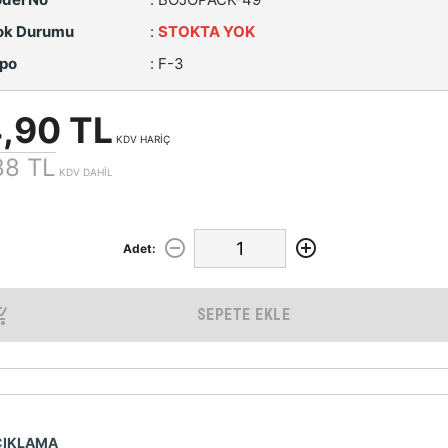
ok Durumu
:
STOKTA YOK
po
:
F-3
,90 TL
KDV HARİÇ
88 TL
KDV DAHİL
Adet:
SEPETE EKLE
ÇIKLAMA