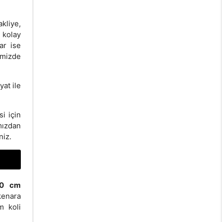
kliye,
 kolay
ar ise
imizde
yat ile
i için
mızdan
niz.
10 cm
kenara
m koli