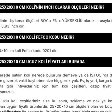
25X20X10 CM KOLI'NIN INCH OLARAK ÖLÇÜLERI NEDIR?
linin dış kenar ölçüleri BOY x EN x YÜKSEKLİK olarak sırasıyla 
 3,93 inch dir.
25X20X10 CM KOLI FEFCO KODU NEDIR?
x10 cm koli Fefco kodu 0201 dir.
25X20X10 CM UCUZ KOLI FIYATLARI BURADA
nerede satılır, koli nerede bulurum demeye ya da İSTOÇ 'da 
n gezerek vakit kaybetmenize hiç gerek yok. Ev, iş yeri, kargo t
ma gibi ihtiyaçlarınız için tüm koli çeşitleri, cazip fiyatl
amızda!
luklu koli çeşitlerimiz size kullanım, saklama ve nakliye kol
yan uygun fiyatlı ürünlerdir. 25x20x10 cm ölçüleri olan ve büt
koli fiyatları
ile satılan bu ürünümüzden istediğiniz adet ve tek