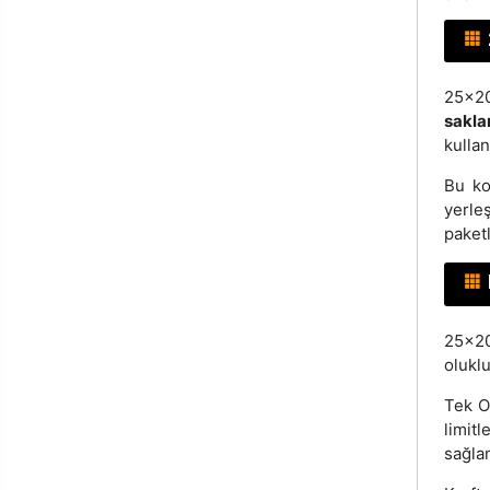
25x2
sakla
kullan
Bu ko
yerle
paketl
25x20
oluklu
Tek Ol
limit
sağla