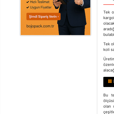
Tek o
kargo
olaca
aradı
bulabi
Tek o
koli s
Üreti
özenl
alacağ
Bu t
ölçüs
olan 
çeşitl