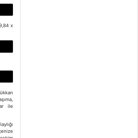
9,84 x
dükkan
aşıma,
ar ile
aylığı
çenize
 çekim