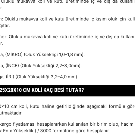
: Oluklu mukavva koli ve kutu üretiminde iç ve dış da kullanıl
r.
: Oluklu mukavva koli ve kutu üretiminde iç kısım oluk için kull
ıttır.
ner: Oluklu mukavva koli ve kutu üretiminde iç ve dış da kullanı
r.
a, (MİKRO) (Oluk Yüksekliği 1,0–1,8 mm).
ga, (İNCE) (Oluk Yüksekliği 2,2-3,0mm).
a, (İRİ) (Oluk Yüksekliği 3,2–4,0 mm).
25X20X10 CM KOLI KAÇ DESI TUTAR?
x10 cm koli, kutu haline getirildiğinde aşağıdaki formüle gör
utmaktadır.
kargo fiyatlaması hesaplanırken kullanılan bir birim olup, hacim
x En x Yükseklik ) / 3000 formülüne göre hesaplanır.