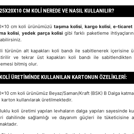
25X20X10 CM KOLI NEREDE VE NASIL KULLANILIR?
0x10 cm koli ürünümüzü
taşıma kolisi
,
kargo kolisi
,
e-ticaret 
ma kolisi
,
yedek parça kolisi
gibi farklı paketleme ihtiyaçların
abilirsiniz.
li türünün alt kapakları koli bandı ile sabitlenerek içerisine ü
ştirilir ve tekrar üst kapakları koli bandı ile sabitlendikten
emesi bitmiş olur.
KOLI ÜRETIMINDE KULLANILAN KARTONUN ÖZELIKLERI:
x10 cm koli ürünümüz Beyaz/Saman/Kraft (BSK) B Dalga katman
 karton kullanılarak üretilmektedir.
uklu koli üretimi yapılan levhaların dalga yapıları sayesinde k
leri dahilinde sağlamlığı ve dayanım güçleri ile tüketicisine a
maktadır.