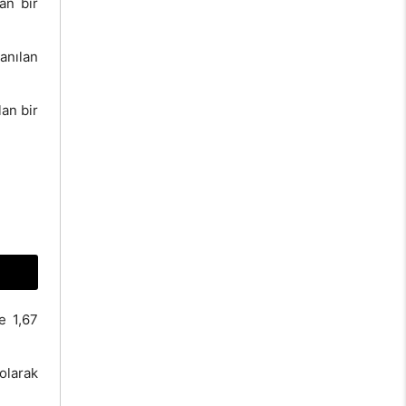
an bir
anılan
lan bir
e 1,67
 olarak