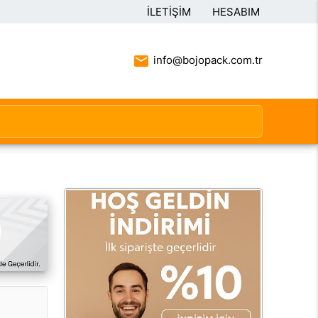
İLETIŞIM
HESABIM
info@bojopack.com.tr