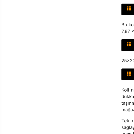
Bu ko
7,87 x
25x20
Koli 
dükka
taşın
mağaz
Tek o
sağla
uyan