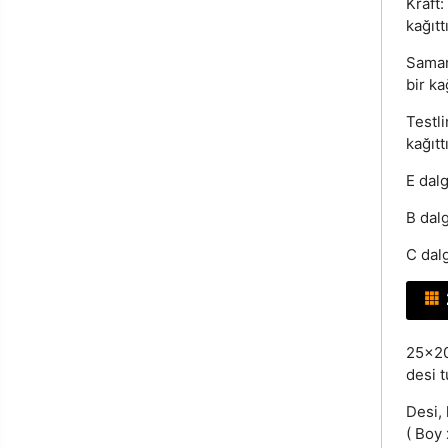
Kraft
kağıttı
Saman
bir kağ
Testli
kağıttı
E dalg
B dal
C dalg
25x20
desi t
Desi, 
( Boy 