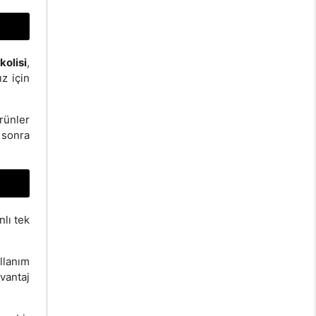
kolisi
,
ız için
rünler
 sonra
lı tek
ullanım
vantaj