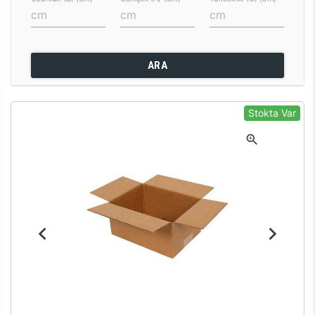
ARA
Stokta Var