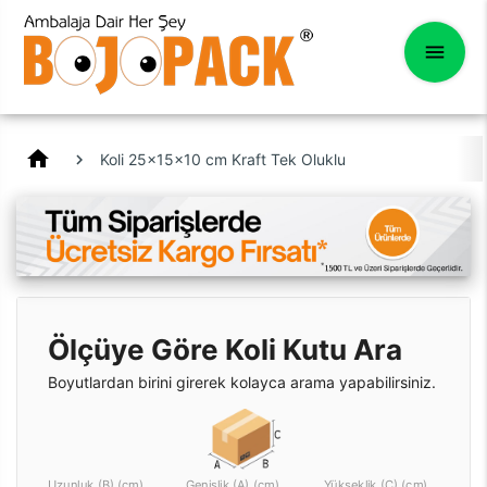
home
Koli 25x15x10 cm Kraft Tek Oluklu
Ölçüye Göre Koli Kutu Ara
Boyutlardan birini girerek kolayca arama yapabilirsiniz.
Uzunluk (B) (cm)
Genişlik (A) (cm)
Yükseklik (C) (cm)