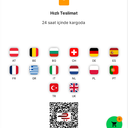
Hızlı Teslimat
24 saat içinde kargoda
AT
BE
BG
CH
DE
ES
FR
GR
IT
NL
PL
PT
TR
UK
0