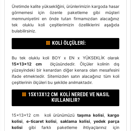
Üretimde kalite yüksekliğini, ürünlerimizin kargoda hasar
görmemesi için özenle paketleme gibi müşteri
memnuniyetini en önde tutan firmamızdan alacağınız
tek oluklu koli çeşitlerimizin özelliklerini aşağıda
bulabilirsiniz.
KOLI ÖLÇÜLERI:
Bu tek oluklu koli BOY x EN x YÜKSEKLİK olarak
15x13x12 cm
ölçüsündedir. Ölçüler kolinin dış
yüzeyindeki bir kenardan diğer kenara olan mesafesini
ifade etmektedir. Sitemizden satın alacağınız tüm koli
çeşitlerinin ölçüleri bu şekilde anılmaktadır.
15X13X12 CM KOLI NEREDE VE NASIL
KULLANILIR?
15x13x12 cm koli ürünümüzü
taşıma kolisi
,
kargo
kolisi
,
e-ticaret kolisi
,
saklama kolisi
,
yedek parça
kolisi
gibi farklı paketleme ihtiyaçlarınız için