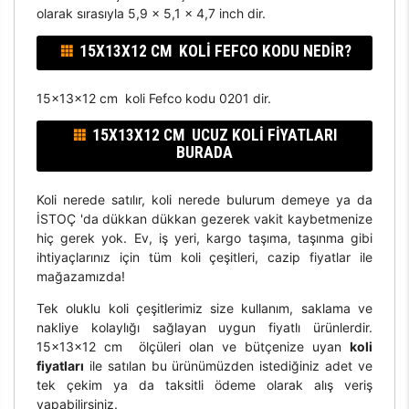
olarak sırasıyla 5,9 x 5,1 x 4,7 inch dir.
15X13X12 CM KOLI FEFCO KODU NEDIR?
15x13x12 cm koli Fefco kodu 0201 dir.
15X13X12 CM UCUZ KOLI FIYATLARI
BURADA
Koli nerede satılır, koli nerede bulurum demeye ya da
İSTOÇ 'da dükkan dükkan gezerek vakit kaybetmenize
hiç gerek yok. Ev, iş yeri, kargo taşıma, taşınma gibi
ihtiyaçlarınız için tüm koli çeşitleri, cazip fiyatlar ile
mağazamızda!
Tek oluklu koli çeşitlerimiz size kullanım, saklama ve
nakliye kolaylığı sağlayan uygun fiyatlı ürünlerdir.
15x13x12 cm ölçüleri olan ve bütçenize uyan
koli
fiyatları
ile satılan bu ürünümüzden istediğiniz adet ve
tek çekim ya da taksitli ödeme olarak alış veriş
yapabilirsiniz.