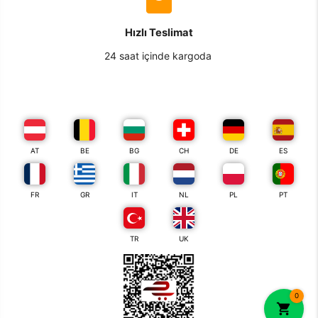
Hızlı Teslimat
24 saat içinde kargoda
AT
BE
BG
CH
DE
ES
FR
GR
IT
NL
PL
PT
TR
UK
0