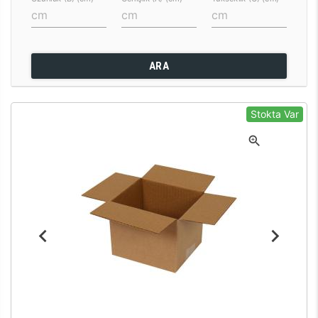
ARA
Stokta Var