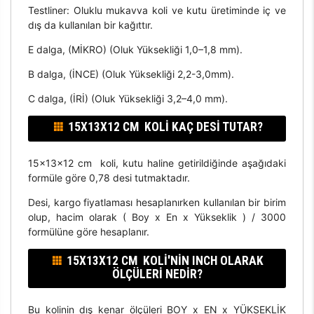
Testliner: Oluklu mukavva koli ve kutu üretiminde iç ve
dış da kullanılan bir kağıttır.
E dalga, (MİKRO) (Oluk Yüksekliği 1,0–1,8 mm).
B dalga, (İNCE) (Oluk Yüksekliği 2,2-3,0mm).
C dalga, (İRİ) (Oluk Yüksekliği 3,2–4,0 mm).
15X13X12 CM KOLI KAÇ DESI TUTAR?
15x13x12 cm koli, kutu haline getirildiğinde aşağıdaki
formüle göre 0,78 desi tutmaktadır.
Desi, kargo fiyatlaması hesaplanırken kullanılan bir birim
olup, hacim olarak ( Boy x En x Yükseklik ) / 3000
formülüne göre hesaplanır.
15X13X12 CM KOLI'NIN INCH OLARAK
ÖLÇÜLERI NEDIR?
Bu kolinin dış kenar ölçüleri BOY x EN x YÜKSEKLİK