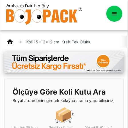
home
Koli 15x13x12 cm Kraft Tek Oluklu
Ölçüye Göre Koli Kutu Ara
Boyutlardan birini girerek kolayca arama yapabilirsiniz.
Uzunluk (B) (cm)
Genişlik (A) (cm)
Yükseklik (C) (cm)