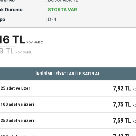
ok Durumu
:
STOKTA VAR
po
:
D-4
16 TL
KDV HARİÇ
9 TL
KDV DAHİL
İNDİRİMLİ FİYATLAR İLE SATIN AL
7,92 TL
25 adet ve üzeri
KD
7,75 TL
100 adet ve üzeri
KD
7,59 TL
250 adet ve üzeri
KD