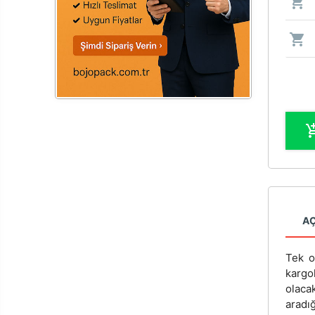
A
Tek o
kargo
olaca
aradı