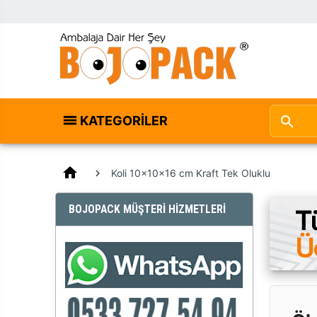
KATEGORILER
home
Koli 10x10x16 cm Kraft Tek Oluklu
BOJOPACK MÜŞTERİ HİZMETLERİ