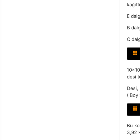
kağıttı
E dalg
B dal
C dalg
10x10
desi t
Desi, 
( Boy 
Bu ko
3,92 x