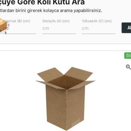
çüye Göre Koli Kutu Ara
lardan birini girerek kolayca arama yapabilirsiniz.
Uzunluk (B) (cm)
Genişlik (A) (cm)
Yükseklik (C) (cm)
A
St