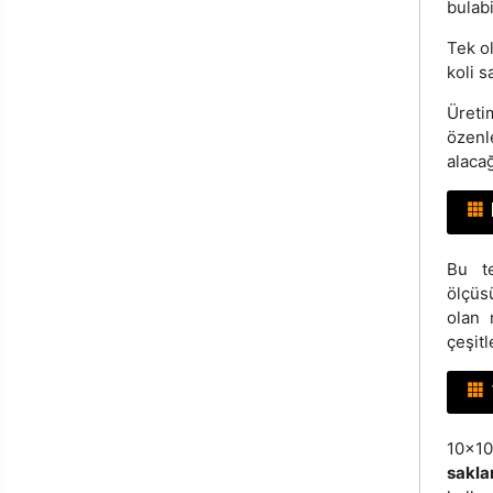
bulabi
Tek o
koli s
Üreti
özenl
alacağ
Bu t
ölçüs
olan 
çeşitl
10x1
sakla