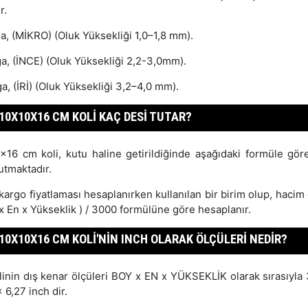
r.
a, (MİKRO) (Oluk Yüksekliği 1,0–1,8 mm).
ga, (İNCE) (Oluk Yüksekliği 2,2-3,0mm).
a, (İRİ) (Oluk Yüksekliği 3,2–4,0 mm).
10X10X16 CM KOLI KAÇ DESI TUTAR?
x16 cm koli, kutu haline getirildiğinde aşağıdaki formüle gör
utmaktadır.
kargo fiyatlaması hesaplanırken kullanılan bir birim olup, hacim
x En x Yükseklik ) / 3000 formülüne göre hesaplanır.
10X10X16 CM KOLI'NIN INCH OLARAK ÖLÇÜLERI NEDIR?
linin dış kenar ölçüleri BOY x EN x YÜKSEKLİK olarak sırasıyla 
 6,27 inch dir.