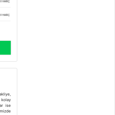
V HARİÇ
V HARİÇ
kliye,
 kolay
ar ise
imizde