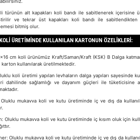
abilirsiniz.
li türünün alt kapakları koli bandı ile sabitlenerek içerisine ü
ştirilir ve tekrar üst kapakları koli bandı ile sabitlendikten
emesi bitmiş olur.
KOLI ÜRETIMINDE KULLANILAN KARTONUN ÖZELIKLERI:
x16 cm koli ürünümüz Kraft/Saman/Kraft (KSK) B Dalga katman
 karton kullanılarak üretilmektedir.
uklu koli üretimi yapılan levhaların dalga yapıları sayesinde k
leri dahilinde sağlamlığı ve dayanım güçleri ile tüketicisine a
maktadır.
: Oluklu mukavva koli ve kutu üretiminde iç ve dış da kullanıl
r.
: Oluklu mukavva koli ve kutu üretiminde iç kısım oluk için kull
ıttır.
ner: Oluklu mukavva koli ve kutu üretiminde iç ve dış da kullanı