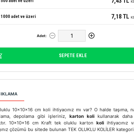
7,43 TL
500 adet ve üzeri
KD
7,18 TL
1000 adet ve üzeri
KD
Adet:
SEPETE EKLE
ÇIKLAMA
luklu 10x10x16 cm koli ihtiyacınız mı var? O halde taşıma, na
lama, depolama gibi işleriniz,
karton koli
kullanarak daha
ktır. 10x10x16 cm Kraft tek oluklu karton
koli
ihtiyacınız v
ğınız çözümü bu sitede bulunan TEK OLUKLU KOLİLER kategor