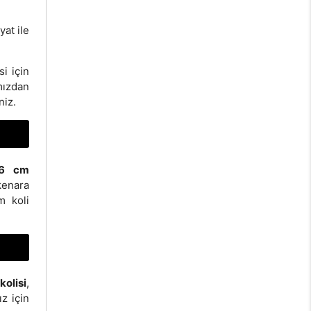
yat ile
i için
mızdan
niz.
16 cm
kenara
m koli
kolisi
,
ız için