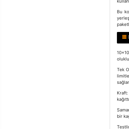
kullan
Bu ko
yerle
paketl
10x10
oluklu
Tek Ol
limit
sağla
Kraft
kağıttı
Saman
bir kağ
Testli