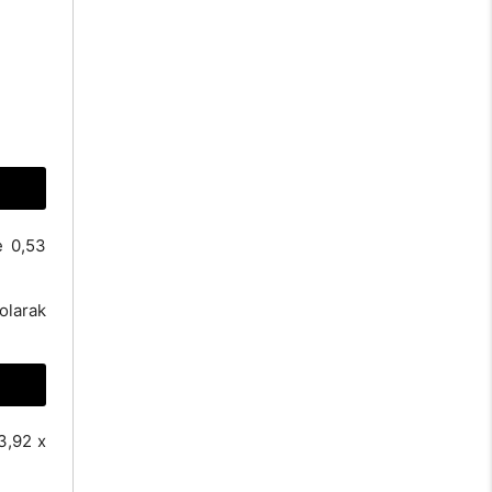
e 0,53
 olarak
3,92 x