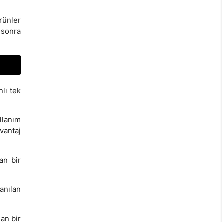
rünler
 sonra
lı tek
ullanım
vantaj
an bir
anılan
lan bir