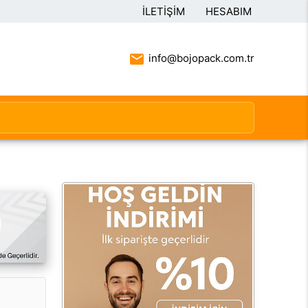
İLETIŞIM
HESABIM
info@bojopack.com.tr