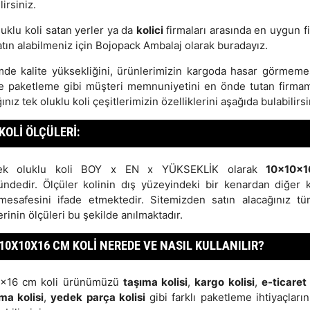
lirsiniz.
luklu koli satan yerler ya da
kolici
firmaları arasında en uygun fi
atın alabilmeniz için Bojopack Ambalaj olarak buradayız.
mde kalite yüksekliğini, ürünlerimizin kargoda hasar görmemes
e paketleme gibi müşteri memnuniyetini en önde tutan firma
ınız tek oluklu koli çeşitlerimizin özelliklerini aşağıda bulabilirsi
KOLI ÖLÇÜLERI:
ek oluklu koli BOY x EN x YÜKSEKLİK olarak
10x10x
ündedir. Ölçüler kolinin dış yüzeyindeki bir kenardan diğer 
mesafesini ifade etmektedir. Sitemizden satın alacağınız tü
erinin ölçüleri bu şekilde anılmaktadır.
10X10X16 CM KOLI NEREDE VE NASIL KULLANILIR?
0x16 cm koli ürünümüzü
taşıma kolisi
,
kargo kolisi
,
e-ticaret 
ma kolisi
,
yedek parça kolisi
gibi farklı paketleme ihtiyaçların