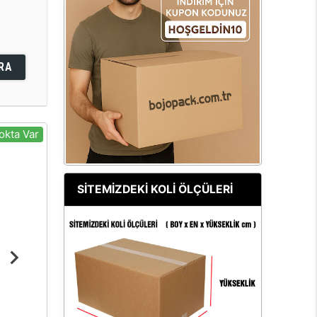
RA
okta Var
SİTEMİZDEKİ KOLİ ÖLÇÜLERİ