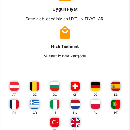
Uygun Fiyat
Satın alabileceğiniz en UYGUN FİYATLAR
Hızlı Teslimat
24 saat içinde kargoda
AT
BE
BG
CH
DE
ES
FR
GR
IT
NL
PL
PT