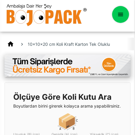
home
10x10x20 cm Koli Kraft Karton Tek Oluklu
Ölçüye Göre Koli Kutu Ara
Boyutlardan birini girerek kolayca arama yapabilirsiniz.
Uzunluk (B) (cm)
Genişlik (A) (cm)
Yükseklik (C) (cm)