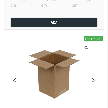
ARA
Stokta Var