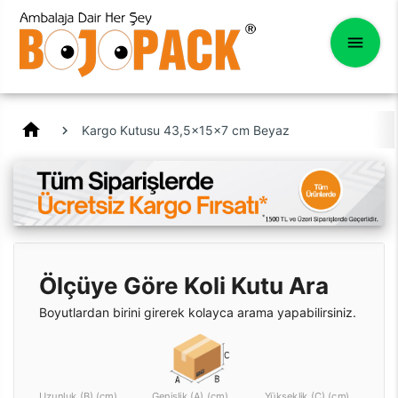
home
Kargo Kutusu 43,5x15x7 cm Beyaz
Ölçüye Göre Koli Kutu Ara
Boyutlardan birini girerek kolayca arama yapabilirsiniz.
Uzunluk (B) (cm)
Genişlik (A) (cm)
Yükseklik (C) (cm)