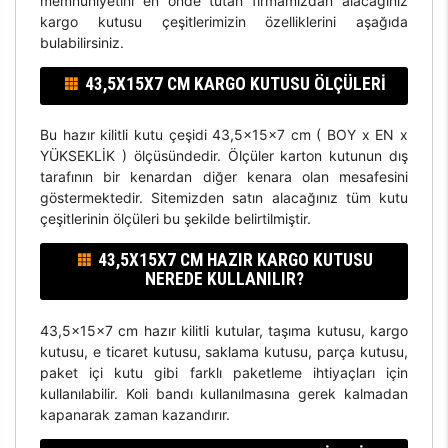
memnuniyetini en önde tutan firmamızdan alacağınız
kargo kutusu çeşitlerimizin özelliklerini aşağıda
bulabilirsiniz.
43,5X15X7 CM KARGO KUTUSU ÖLÇÜLERI
Bu hazır kilitli kutu çeşidi 43,5x15x7 cm ( BOY x EN x
YÜKSEKLİK ) ölçüsündedir. Ölçüler karton kutunun dış
tarafının bir kenardan diğer kenara olan mesafesini
göstermektedir. Sitemizden satın alacağınız tüm kutu
çeşitlerinin ölçüleri bu şekilde belirtilmiştir.
43,5X15X7 CM HAZIR KARGO KUTUSU
NEREDE KULLANILIR?
43,5x15x7 cm hazır kilitli kutular, taşıma kutusu, kargo
kutusu, e ticaret kutusu, saklama kutusu, parça kutusu,
paket içi kutu gibi farklı paketleme ihtiyaçları için
kullanılabilir. Koli bandı kullanılmasına gerek kalmadan
kapanarak zaman kazandırır.