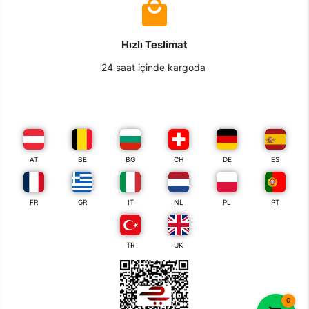
Hızlı Teslimat
24 saat içinde kargoda
AT
BE
BG
CH
DE
ES
FR
GR
IT
NL
PL
PT
TR
UK
0