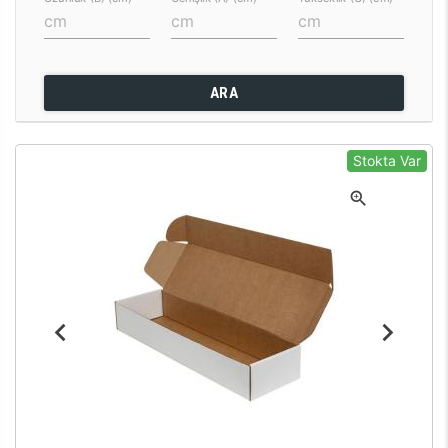
ARA
Stokta Var