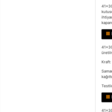
41x30
kutus
ihtiy
kapan
41x30
üretil
Kraft:
Saman
kağıttı
Testli
41x3