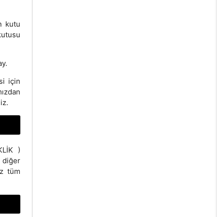
n kutu
kutusu
ay.
i için
mızdan
iz.
KLİK )
 diğer
ız tüm