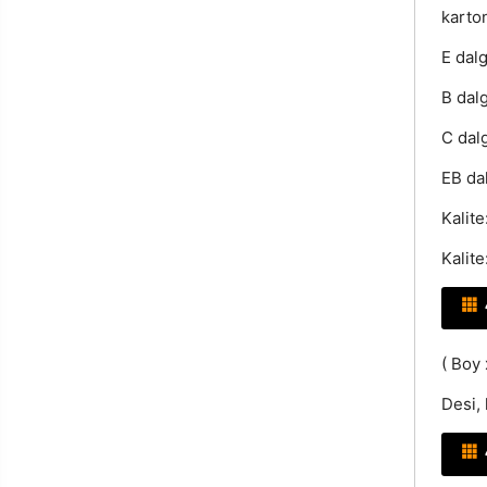
karto
E dal
B dal
C dalg
EB da
Kalite
Kalite
( Boy 
Desi, 