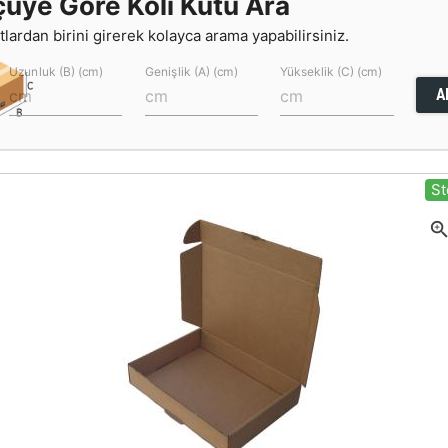
çüye Göre Koli Kutu Ara
lardan birini girerek kolayca arama yapabilirsiniz.
Uzunluk (B) (cm)
Genişlik (A) (cm)
Yükseklik (C) (cm)
A
St