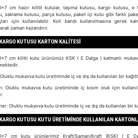
x7 cm hazır kilitli kutular, taşıma kutusu, kargo kutusu, e t
u, saklama kutusu, parça kutusu, paket içi kutu gibi farklı pak
açları için kullanılabilir. Koli bandı kullanılmasına gerek ka
arak zaman kazandırır.
KARGO KUTUSU KARTON KALITESI
x7 cm kilitli kutu ürünümüz KSK ( E Dalga ) katmanlı muka
mektedir.
 Oluklu mukavva kutu üretiminde iç ve dış da kullanılan bir kağıttı
: Oluklu mukavva kutu üretiminde iç kısım oluk için kullanıl
r.
ner: Oluklu mukavva kutu üretiminde iç ve dış da kullanılan bir ka
KARGO KUTUSU KUTU ÜRETIMINDE KULLANILAN KARTON
0x7 cm kutu ürünlerimiz Kraft/Saman/Kraft (KSK) ( E Da