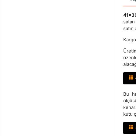
41x3
satan
satın
Kargo
Üreti
özenl
alacağ
Bu ha
ölçüs
kenar
kutu ç