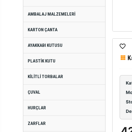
AMBALAJ MALZEMELERI
KARTON ÇANTA
AYAKKABI KUTUSU
K
PLASTIK KUTU
KILITLI TORBALAR
Ka
ÇUVAL
Mo
St
HURÇLAR
De
ZARFLAR
4