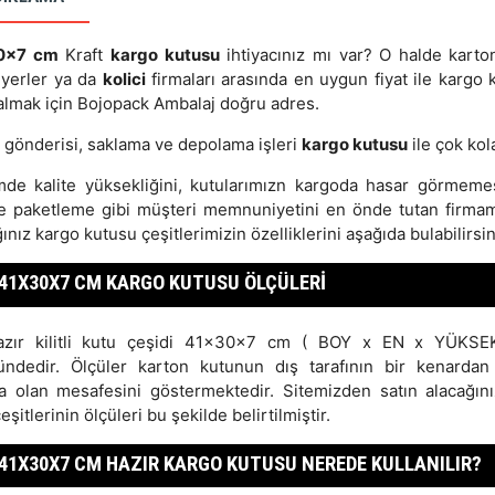
0x7 cm
Kraft
kargo kutusu
ihtiyacınız mı var? O halde karto
 yerler ya da
kolici
firmaları arasında en uygun fiyat ile kargo 
 almak için Bojopack Ambalaj doğru adres.
 gönderisi, saklama ve depolama işleri
kargo kutusu
ile çok kol
mde kalite yüksekliğini, kutularımızn kargoda hasar görmemes
e paketleme gibi müşteri memnuniyetini en önde tutan firma
ınız kargo kutusu çeşitlerimizin özelliklerini aşağıda bulabilirsin
41X30X7 CM KARGO KUTUSU ÖLÇÜLERI
zır kilitli kutu çeşidi 41x30x7 cm ( BOY x EN x YÜKSE
ündedir. Ölçüler karton kutunun dış tarafının bir kenardan
a olan mesafesini göstermektedir. Sitemizden satın alacağın
eşitlerinin ölçüleri bu şekilde belirtilmiştir.
41X30X7 CM HAZIR KARGO KUTUSU NEREDE KULLANILIR?