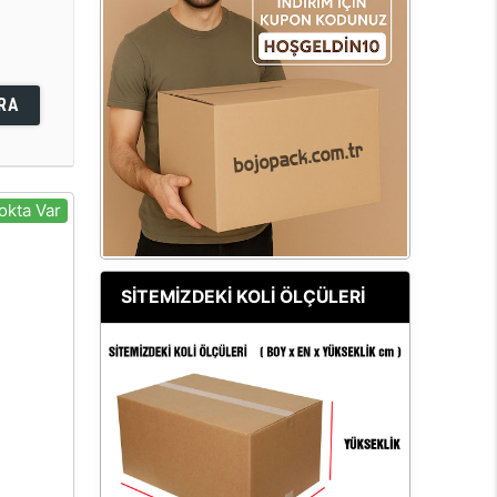
RA
okta Var
SİTEMİZDEKİ KOLİ ÖLÇÜLERİ