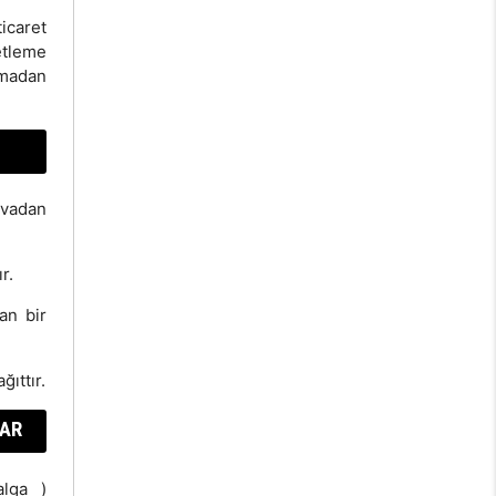
icaret
etleme
lmadan
vvadan
r.
an bir
ğıttır.
LAR
lga )