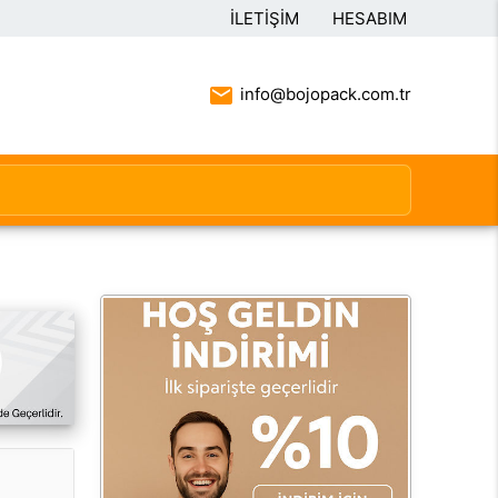
İLETIŞIM
HESABIM
info@bojopack.com.tr