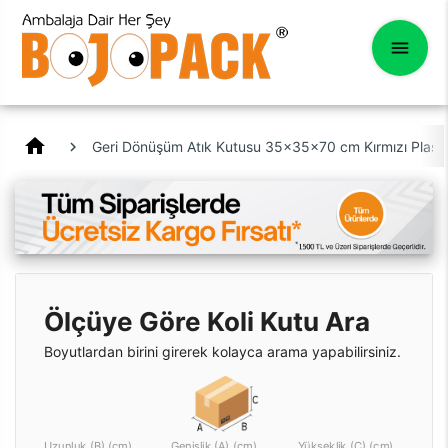
home
Geri Dönüşüm Atık Kutusu 35x35x70 cm Kırmızı Plasti
Ölçüye Göre Koli Kutu Ara
Boyutlardan birini girerek kolayca arama yapabilirsiniz.
Uzunluk (B) (cm)
Genişlik (A) (cm)
Yükseklik (C) (cm)