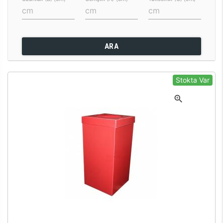
ARA
Stokta Var