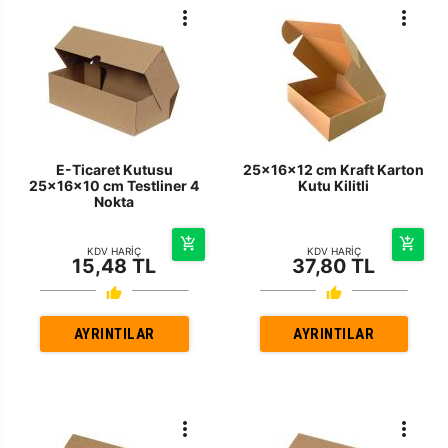
E-Ticaret Kutusu
25x16x12 cm Kraft Karton
25x16x10 cm Testliner 4
Kutu Kilitli
Nokta
KDV HARİÇ
KDV HARİÇ
15,48 TL
37,80 TL
AYRINTILAR
AYRINTILAR