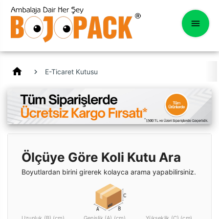
home
E-Ticaret Kutusu
Ölçüye Göre Koli Kutu Ara
Boyutlardan birini girerek kolayca arama yapabilirsiniz.
Uzunluk (B) (cm)
Genişlik (A) (cm)
Yükseklik (C) (cm)