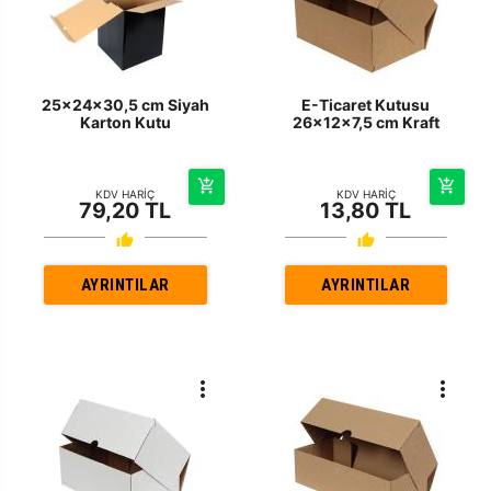
25x24x30,5 cm Siyah
E-Ticaret Kutusu
Karton Kutu
26x12x7,5 cm Kraft
KDV HARİÇ
KDV HARİÇ
79,20 TL
13,80 TL
AYRINTILAR
AYRINTILAR