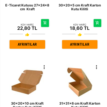
E-Ticaret Kutusu 27x24x8
30x20x5 cm Kraft Karton
cm Kraft
Kutu Kilitli
KDV HARİÇ
KDV HARİÇ
22,80 TL
18,60 TL
AYRINTILAR
AYRINTILAR
30x20x10 cm Kraft
31x31x6 cm Kraft Karton