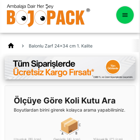
home
Balonlu Zarf 24x34 cm 1. Kalite
Ölçüye Göre Koli Kutu Ara
Boyutlardan birini girerek kolayca arama yapabilirsiniz.
Uzunluk (B) (cm)
Genişlik (A) (cm)
Yükseklik (C) (cm)