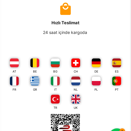
Hızlı Teslimat
24 saat içinde kargoda
AT
BE
BG
CH
DE
ES
FR
GR
IT
NL
PL
PT
TR
UK