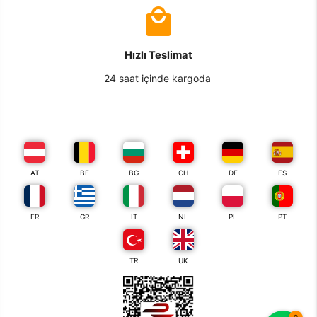
Hızlı Teslimat
24 saat içinde kargoda
AT
BE
BG
CH
DE
ES
FR
GR
IT
NL
PL
PT
TR
UK