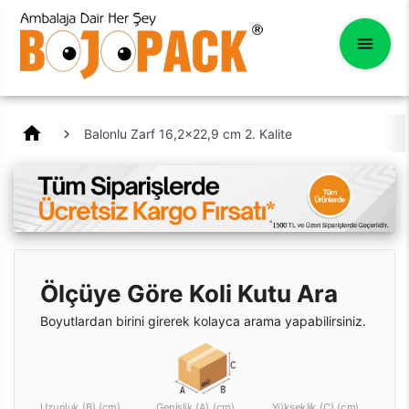
home
Balonlu Zarf 16,2x22,9 cm 2. Kalite
Ölçüye Göre Koli Kutu Ara
Boyutlardan birini girerek kolayca arama yapabilirsiniz.
Uzunluk (B) (cm)
Genişlik (A) (cm)
Yükseklik (C) (cm)