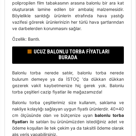
polipropilen film tabakasının arasına balonlu bir ara kat
oluşturarak lamine edilen bir ambalaj malzemesidir.
Böylelikle sarıldığı ürünlerin etrafında hava yastığı
vazifesi görerek ürünlerinizin her türlü hava şartlarından
ve darbelerden korunmasını sağlar.
Özellik: Bantlı.
UCUZ BALONLU TORBA FIYATLARI
BURADA
Balonlu torba nerede satılır, balonlu torba nerede
bulurum demeye ya da İSTOÇ 'da dükkan dükkan
gezerek vakit kaybetmenize hiç gerek yok. Balonlu
torba çeşitleri cazip fiyatlar ile mağazamızda!
Balonlu torba çeşitlerimiz size kullanım, saklama ve
nakliye kolaylığı sağlayan uygun fiyatlı ürünlerdir. 40x40
cm ölçüsünde olan ve bütçenize uyan
balonlu torba
fiyatları
ile satılan bu ürünümüzden istediğiniz adet ve
ödeme koşulları ile tek çekim ya da taksitli ödeme olarak
alış veriş yapabilirsiniz.