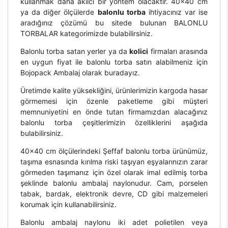
kullanmak daha akılcı bir yöntem olacaktır. 40x40 cm
ya da diğer ölçülerde
balonlu torba
ihtiyacınız var ise
aradığınız çözümü bu sitede bulunan BALONLU
TORBALAR kategorimizde bulabilirsiniz.
Balonlu torba satan yerler ya da
kolici
firmaları arasında
en uygun fiyat ile balonlu torba satın alabilmeniz için
Bojopack Ambalaj olarak buradayız.
Üretimde kalite yüksekliğini, ürünlerimizin kargoda hasar
görmemesi için özenle paketleme gibi müşteri
memnuniyetini en önde tutan firmamızdan alacağınız
balonlu torba çeşitlerimizin özelliklerini aşağıda
bulabilirsiniz.
40x40 cm ölçülerindeki Şeffaf balonlu torba ürünümüz,
taşıma esnasında kırılma riski taşıyan eşyalarınızın zarar
görmeden taşımanız için özel olarak imal edilmiş torba
şeklinde balonlu ambalaj naylonudur. Cam, porselen
tabak, bardak, elektronik devre, CD gibi malzemeleri
korumak için kullanabilirsiniz.
Balonlu ambalaj naylonu iki adet polietilen veya