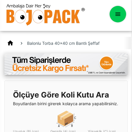
home
Balonlu Torba 40x40 cm Bantlı Şeffaf
Ölçüye Göre Koli Kutu Ara
Boyutlardan birini girerek kolayca arama yapabilirsiniz.
Uzunluk (B) (cm)
Genişlik (A) (cm)
Yükseklik (C) (cm)