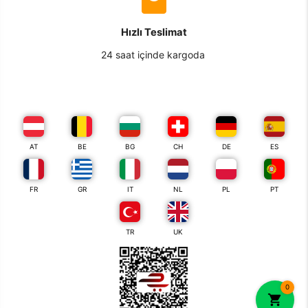
Hızlı Teslimat
24 saat içinde kargoda
AT
BE
BG
CH
DE
ES
FR
GR
IT
NL
PL
PT
TR
UK
0