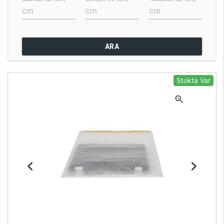
ARA
Stokta Var