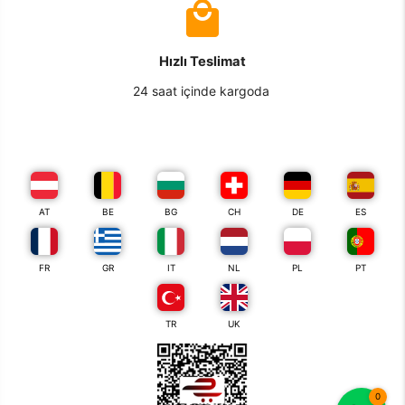
Hızlı Teslimat
24 saat içinde kargoda
AT
BE
BG
CH
DE
ES
FR
GR
IT
NL
PL
PT
TR
UK
0