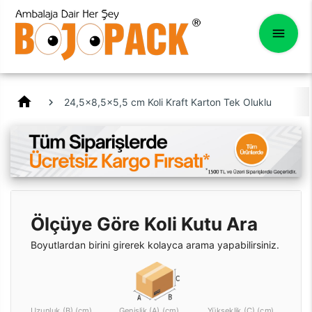
home
24,5x8,5x5,5 cm Koli Kraft Karton Tek Oluklu
Ölçüye Göre Koli Kutu Ara
Boyutlardan birini girerek kolayca arama yapabilirsiniz.
Uzunluk (B) (cm)
Genişlik (A) (cm)
Yükseklik (C) (cm)