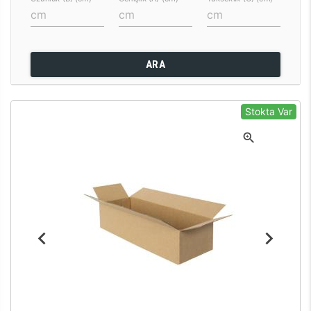
ARA
Stokta Var